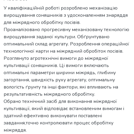
У кваліфікаційній роботі розроблено механізацію
вирощування соняшників з удосконаленням знаряддя
для міжрядного обробітку посівів.
Проаналізовано прогресивну механізовану технологію
вирощування заданої культури. Обґрунтувано
оптимальний склад агрегату. Розроблення операційної
технологічної карти на міжрядний обробіток посівів.
Розглянуто агротехнічні вимоги до міжрядної
культивації соняшників. Ці вимоги включають
оптимальні параметри ширини міжрядь, глибину
загортання, швидкість руху агрегату, оптимальну
вологість ґрунту та інші фактори, які впливають на
результативність міжрядного обробітку.
Обрано технічний засіб для виконання міжрядної
культивації, який відповідає встановленим вимогам і
здатний ефективно виконувати поставлені
завдання,точно контролювати процес обробітку
міжряддя.