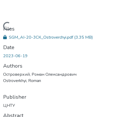
Loading...
Files
SGM_АІ-20-3СК_Ostroverchyi.pdf
(3.35 MB)
Date
2023-06-19
Authors
Островерхий, Роман Олександрович
Ostroverkhyi, Roman
Publisher
ЦНТУ
Abstract