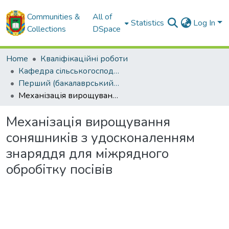
Communities &
All of
Statistics
Log In
Collections
DSpace
Home
Кваліфікаційні роботи
Кафедра сільськогосподарського машинобудування
Перший (бакалаврський) рівень
Механізація вирощування соняшників з удосконаленням знаряддя для міжрядного обробітку посівів
Механізація вирощування
соняшників з удосконаленням
знаряддя для міжрядного
обробітку посівів