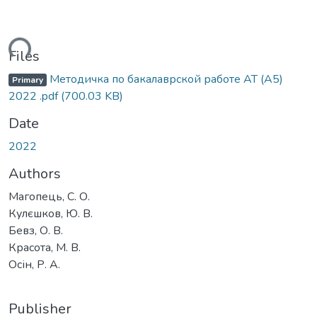
ading...
Files
Методичка по бакалаврской работе АТ (А5)
Primary
2022 .pdf
(700.03 KB)
Date
2022
Authors
Магопець, С. О.
Кулєшков, Ю. В.
Бевз, О. В.
Красота, М. В.
Осін, Р. А.
Publisher