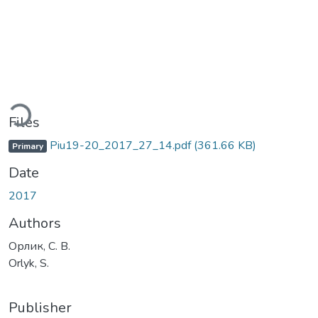
Loading...
Files
Piu19-20_2017_27_14.pdf
(361.66 KB)
Primary
Date
2017
Authors
Орлик, С. В.
Orlyk, S.
Publisher