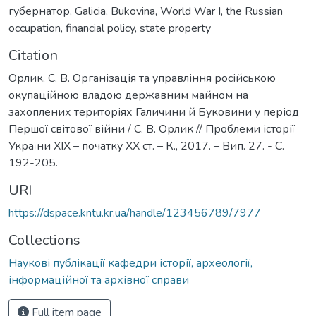
губернатор
,
Galicia
,
Bukovina
,
World War I
,
the Russian
occupation
,
financial policy
,
state property
Citation
Орлик, С. В. Організація та управління російською
окупаційною владою державним майном на
захоплених територіях Галичини й Буковини у період
Першої світової війни / С. В. Орлик // Проблеми історії
України ХІХ – початку ХХ ст. – К., 2017. – Вип. 27. - С.
192-205.
URI
https://dspace.kntu.kr.ua/handle/123456789/7977
Collections
Наукові публікації кафедри історії, археології,
інформаційної та архівної справи
Full item page