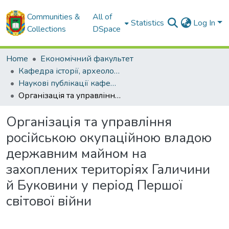
Communities &
All of
Statistics
Log In
Collections
DSpace
Home
Економічний факультет
Кафедра історії, археології, інформаційної та архівної справи
Наукові публікації кафедри історії, археології, інформаційної та архівної справи
Організація та управління російською окупаційною владою державним майном на захоплених територіях Галичини й Буковини у період Першої світової війни
Організація та управління
російською окупаційною владою
державним майном на
захоплених територіях Галичини
й Буковини у період Першої
світової війни