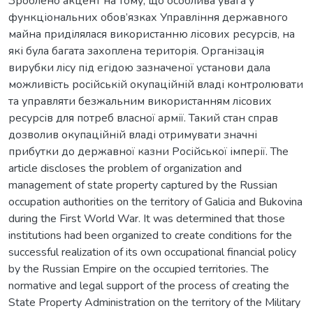
Зроблено акцент на тому, що особлива увага у
функціональних обов’язках Управління державного
майна приділялася використанню лісових ресурсів, на
які була багата захоплена територія. Організація
вирубки лісу під егідою зазначеної установи дала
можливість російській окупаційній владі контролювати
та управляти безжальним використанням лісових
ресурсів для потреб власної армії. Такий стан справ
дозволив окупаційній владі отримувати значні
прибутки до державної казни Російської імперії. The
article discloses the problem of organization and
management of state property captured by the Russian
occupation authorities on the territory of Galicia and Bukovina
during the First World War. It was determined that those
institutions had been organized to create conditions for the
successful realization of its own occupational financial policy
by the Russian Empire on the occupied territories. The
normative and legal support of the process of creating the
State Property Administration on the territory of the Military