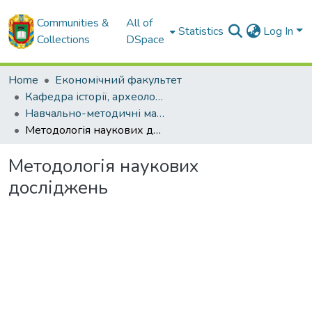
Communities &
All of
Statistics
Log In
Collections
DSpace
Home
Економічний факультет
Кафедра історії, археології, інформаційної та архівної справи
Навчально-методичні матеріали кафедри історії, археології, інформаційної та архівної справи
Методологія наукових досліджень
Методологія наукових
досліджень