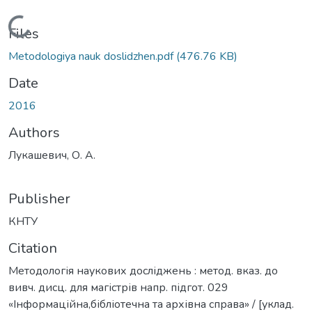
Loading...
Files
Metodologiya nauk doslidzhen.pdf
(476.76 KB)
Date
2016
Authors
Лукашевич, О. А.
Publisher
КНТУ
Citation
Методологія наукових досліджень : метод. вказ. до
вивч. дисц. для магістрів напр. підгот. 029
«Інформаційна,бібліотечна та архівна справа» / [уклад.