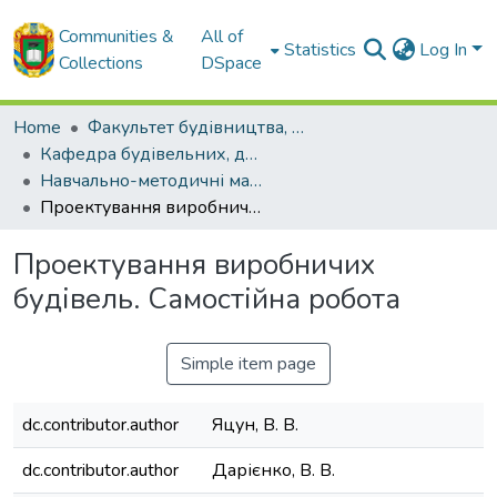
Communities &
All of
Statistics
Log In
Collections
DSpace
Home
Факультет будівництва, транспорту та енергетики
Кафедра будівельних, дорожніх машин та будівництва
Навчально-методичні матеріали кафедри БДМБ
Проектування виробничих будівель. Самостійна робота
Проектування виробничих
будівель. Самостійна робота
Simple item page
dc.contributor.author
Яцун, В. В.
dc.contributor.author
Дарієнко, В. В.