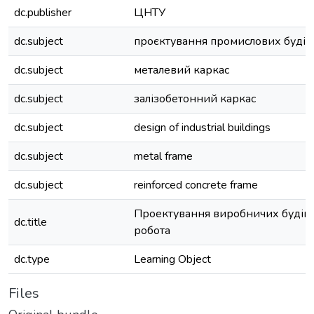
dc.publisher
ЦНТУ
dc.subject
проєктування промислових будів
dc.subject
металевий каркас
dc.subject
залізобетонний каркас
dc.subject
design of industrial buildings
dc.subject
metal frame
dc.subject
reinforced concrete frame
Проектування виробничих будіве
dc.title
робота
dc.type
Learning Object
Files