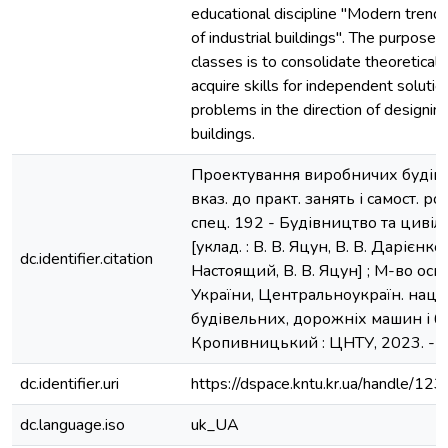
educational discipline "Modern trends
of industrial buildings". The purpose o
classes is to consolidate theoretica
acquire skills for independent solutio
problems in the direction of designing
buildings.
Проектування виробничих будівел
вказ. до практ. занять і самост. роб.
спец. 192 - Будівництво та цивіл
[уклад. : В. В. Яцун, В. В. Дарієнко,
dc.identifier.citation
Настоящий, В. В. Яцун] ; М-во осві
України, Центральноукраїн. нац. т
будівельних, дорожніх машин і бу
Кропивницький : ЦНТУ, 2023. - 3
dc.identifier.uri
https://dspace.kntu.kr.ua/handle/
dc.language.iso
uk_UA