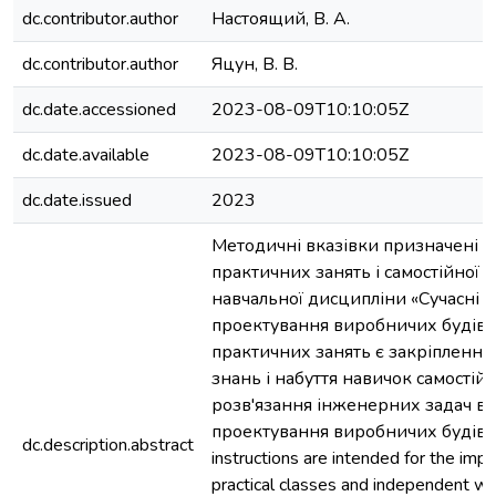
dc.contributor.author
Настоящий, В. А.
dc.contributor.author
Яцун, В. В.
dc.date.accessioned
2023-08-09T10:10:05Z
dc.date.available
2023-08-09T10:10:05Z
dc.date.issued
2023
Методичні вказівки призначені 
практичних занять і самостійної 
навчальної дисципліни «Сучасні т
проектування виробничих будіве
практичних занять є закріплення
знань і набуття навичок самостій
розв'язання інженерних задач в
проектування виробничих будівел
dc.description.abstract
instructions are intended for the imp
practical classes and independent wo