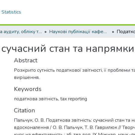
Statistics
Кафедра аудиту, обліку та оподаткування
Наукові публікації кафедри аудиту, обліку та оподаткування
: сучасний стан та напрямк
Abstract
Розкрито сутність податкової звітності, її проблеми 
вирішення.
Keywords
податкова звітність
,
tax reporting
Citation
Пальчук, О. В. Податкова звітність: сучасний стан та
вдосконалення / О. В. Пальчук, Т. В. Гаврилюк // Тво
курс на ефективність : зб. тез доп. IX Міжнар. наук.-п