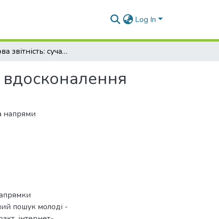
Log In
Податкова звітність: сучасний стан та напрямки вдосконалення
и вдосконалення
та напрями
 напрямки
рчий пошук молоді -
ракт. інтернет-