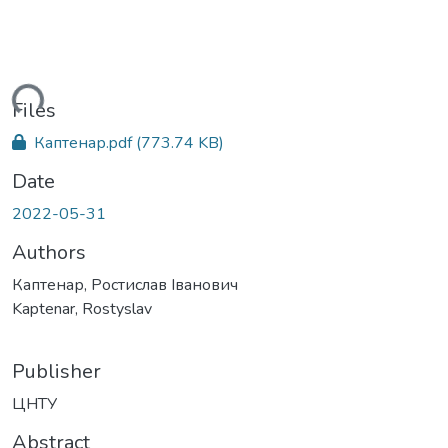
ding...
Files
Каптенар.pdf
(773.74 KB)
Date
2022-05-31
Authors
Каптенар, Ростислав Іванович
Kaptenar, Rostyslav
Publisher
ЦНТУ
Abstract