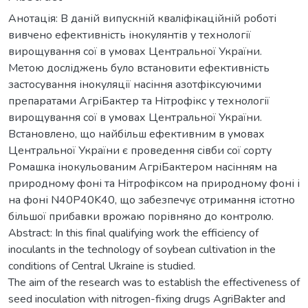
Анотація: В даній випускній кваліфікаційній роботі
вивчено ефективність інокулянтів у технології
вирощування сої в умовах Центральної України.
Метою досліджень було встановити ефективність
застосування інокуляції насіння азотфіксуючими
препаратами АгріБактер та Нітрофікс у технології
вирощування сої в умовах Центральної України.
Встановлено, що найбільш ефективним в умовах
Центральної України є проведення сівби сої сорту
Ромашка інокульованим АгріБактером насінням на
природному фоні та Нітрофіксом на природному фоні і
на фоні N40P40K40, що забезпечує отримання істотно
більшої прибавки врожаю порівняно до контролю.
Abstract: In this final qualifying work the efficiency of
inoculants in the technology of soybean cultivation in the
conditions of Central Ukraine is studied.
The aim of the research was to establish the effectiveness of
seed inoculation with nitrogen-fixing drugs AgriBakter and