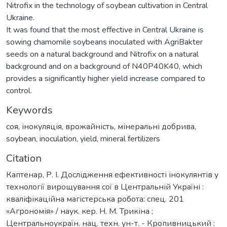
Nitrofix in the technology of soybean cultivation in Central
Ukraine.
It was found that the most effective in Central Ukraine is
sowing chamomile soybeans inoculated with AgriBakter
seeds on a natural background and Nitrofix on a natural
background and on a background of N40P40K40, which
provides a significantly higher yield increase compared to
control.
Keywords
соя
,
інокуляція
,
врожайність
,
мінеральні добрива
,
soybean
,
inoculation
,
yield
,
mineral fertilizers
Citation
Каптенар, Р. І. Дослідження ефективності інокулянтів у
технології вирощування сої в Центральній Україні :
кваліфікаційна магістерська робота: спец. 201
«Агрономія» / наук. кер. Н. М. Трикіна ;
Центральноукраїн. нац. техн. ун-т. - Кропивницький :