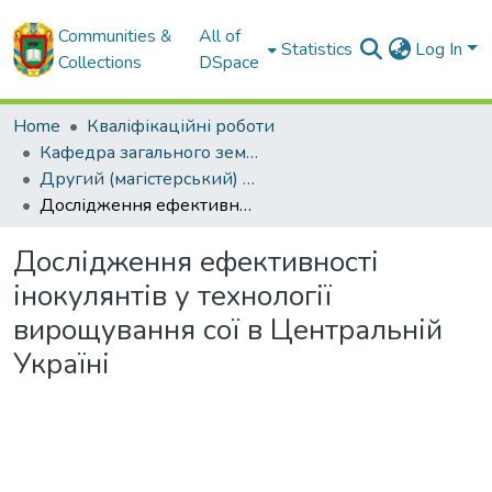
Communities &
All of
Statistics
Log In
Collections
DSpace
Home
Кваліфікаційні роботи
Кафедра загального землеробства
Другий (магістерський) рівень
Дослідження ефективності інокулянтів у технології вирощування сої в Центральній Україні
Дослідження ефективності
інокулянтів у технології
вирощування сої в Центральній
Україні