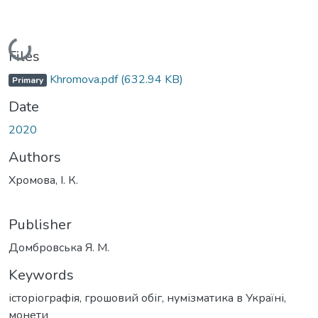
Loading...
Files
Khromova.pdf
(632.94 KB)
Primary
Date
2020
Authors
Хромова, І. К.
Publisher
Домбровська Я. М.
Keywords
історіографія
,
грошовий обіг
,
нумізматика в Україні
,
монети