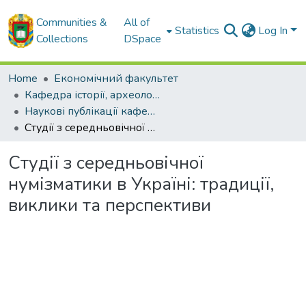
Communities &
All of
Statistics
Log In
Collections
DSpace
Home
Економічний факультет
Кафедра історії, археології, інформаційної та архівної справи
Наукові публікації кафедри історії, археології, інформаційної та архівної справи
Студії з середньовічної нумізматики в Україні: традиції, виклики та перспективи
Студії з середньовічної
нумізматики в Україні: традиції,
виклики та перспективи