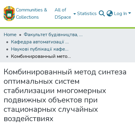
Communities &
All of
Statistics
Log In
Collections
DSpace
Home
Факультет будівництва, транспорту та енергетики
Кафедра автоматизації виробничих процесів
Наукові публікації кафедри АВП
Комбинированный метод синтеза оптимальных систем стабилизации многомерных подвижных объектов при стационарных случайных воздействиях
Комбинированный метод синтеза
оптимальных систем
стабилизации многомерных
подвижных объектов при
стационарных случайных
воздействиях