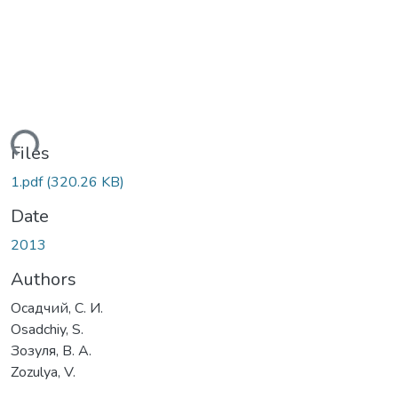
ading...
Files
1.pdf
(320.26 KB)
Date
2013
Authors
Осадчий, С. И.
Osadchiy, S.
Зозуля, В. А.
Zozulya, V.