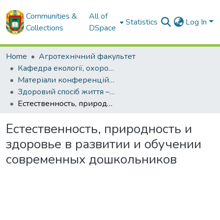
Communities &
All of
Statistics
Log In
Collections
DSpace
Home
Агротехнічний факультет
Кафедра екології, охорони навколишнього середовища та здорового способу життя
Матеріали конференцій кафедри екології, охорони навколишнього середовища та здорового способу життя
Здоровий спосіб життя – здорова нація – здорове суспільство
Естественность, природность и здоровье в развитии и обучении современных дошкольников
Естественность, природность и
здоровье в развитии и обучении
современных дошкольников