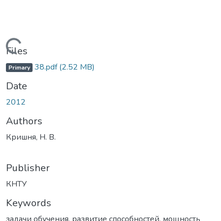
Loading...
Files
38.pdf
(2.52 MB)
Primary
Date
2012
Authors
Кришня, Н. В.
Publisher
КНТУ
Keywords
задачи обучения
,
развитие способностей
,
мощность