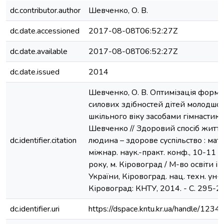
dc.contributor.author
Шевченко, О. В.
dc.date.accessioned
2017-08-08T06:52:27Z
dc.date.available
2017-08-08T06:52:27Z
dc.date.issued
2014
Шевченко, О. В. Оптимізація форм
силових здібностей дітей молодшо
шкільного віку засобами гімнастики 
Шевченко // Здоровий спосіб життя
dc.identifier.citation
людина – здорове суспільство : мат
міжнар. наук.-практ. конф., 10-11 к
року, м. Кіровоград / М-во освіти і 
України, Кіровоград. нац. техн. ун-т.
Кіровоград: КНТУ, 2014. - С. 295-2
dc.identifier.uri
https://dspace.kntu.kr.ua/handle/12