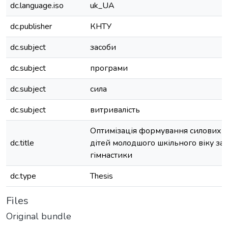
dc.language.iso
uk_UA
dc.publisher
КНТУ
dc.subject
засоби
dc.subject
програми
dc.subject
сила
dc.subject
витривалість
Оптимізація формування силових з
dc.title
дітей молодшого шкільного віку за
гімнастики
dc.type
Thesis
Files
Original bundle