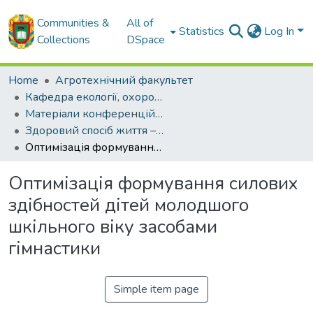
Communities &
All of
Statistics
Log In
Collections
DSpace
Home
Агротехнічний факультет
Кафедра екології, охорони навколишнього середовища та здорового способу життя
Матеріали конференцій кафедри екології, охорони навколишнього середовища та здорового способу життя
Здоровий спосіб життя – здорова нація – здорове суспільство
Оптимізація формування силових здібностей дітей молодшого шкільного віку засобами гімнастики
Оптимізація формування силових
здібностей дітей молодшого
шкільного віку засобами
гімнастики
Simple item page