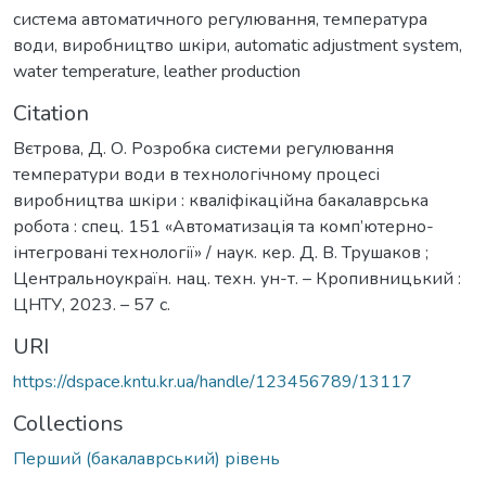
система автоматичного регулювання
,
температура
води
,
виробництво шкіри
,
automatic adjustment system
,
water temperature
,
leather production
Citation
Вєтрова, Д. О. Розробка системи регулювання
температури води в технологічному процесі
виробництва шкіри : кваліфікаційна бакалаврська
робота : спец. 151 «Автоматизація та комп’ютерно-
інтегровані технології» / наук. кер. Д. В. Трушаков ;
Центральноукраїн. нац. техн. ун-т. – Кропивницький :
ЦНТУ, 2023. – 57 с.
URI
https://dspace.kntu.kr.ua/handle/123456789/13117
Collections
Перший (бакалаврський) рівень