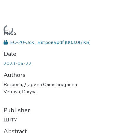
Loading...
Files
ЕС-20-3ск_ Вєтрова.pdf
(803.08 KB)
Date
2023-06-22
Authors
Вєтрова, Дарина Олександрівна
Vetrova, Daryna
Publisher
ЦНТУ
Abstract