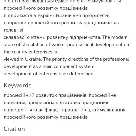
У статті розглядається сучасний стан стимулювання
професійного розвитку працівників
підприємств в Україні. Визначено пріоритетні
напрямки професійного розвитку працівників, як
головної
складової системи розвитку підприємства. The modern
state of stimulation of worker professional development on
the country enterprises is
viewed in Ukraine. The priority directions of the professional
development as a main component system
development of enterprise are determined.
Keywords
професійний розвиток працівників
,
професійне
навчання
,
професійна підготовка працівників
,
підвищення кваліфікації працівників
,
стимулювання
професійного розвитку працівників
Citation