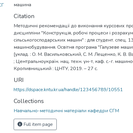
машина
СГ
Citation
Методичні рекомендації до виконання курсових про
дисципліни "Конструкція, робочі процеси і розраху
сільськогосподарських машин" : для студент. спец. 1
машинобудування. Освітня програма "Галузеве маши
[уклад. : О. М. Васильковський, С. М. Лещенко, К. В. В
; Центральноукраїн. нац. техн. ун-т, каф. с.-г. машин
Кропивницький : ЦНТУ, 2019. – 27 с.
URI
https://dspace.kntu.kr.ua/handle/123456789/10551
Collections
Навчально-методичні матеріали кафедри СГМ
Full item page