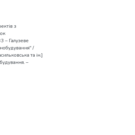
ектів з
нок
33 – Галузеве
нобудування" /
асильковська та ін.]
обудування. –