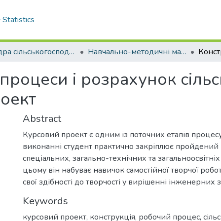
Statistics
Кафедра сільськогосподарського машинобудування
Навчально-методичні матеріали кафедри СГМ
 процеси і розрахунок сіл
оект
Abstract
Курсовий проект є одним із поточних етапів процесу
виконанні студент практично закріплює пройдений 
спеціальних, загально-технічних та загальноосвітніх
цьому він набуває навичок самостійної творчої робо
свої здібності до творчості у вирішенні інженерних 
Keywords
курсовий проект
,
конструкція
,
робочий процес
,
сіль