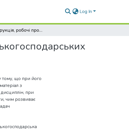
Log In
Конструкція, робочі процеси і розрахунок сільськогосподарських машин. Курсовий проект
ьськогосподарських
 тому, що при його
матеріал з
 дисциплін, при
ти, чим розвиває
задач
ськогосподарська