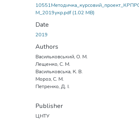
10551Методичка_курсовий_проект_КРПР
М_2019укр.pdf
(1.02 MB)
Date
2019
Authors
Васильковський, О. М.
Лещенко, С. М.
Васильковська, К. В.
Мороз, С. М.
Петренко, Д. І.
Publisher
ЦНТУ