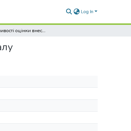
Log In
Особливості оцінки внесків до статутного капіталу
алу