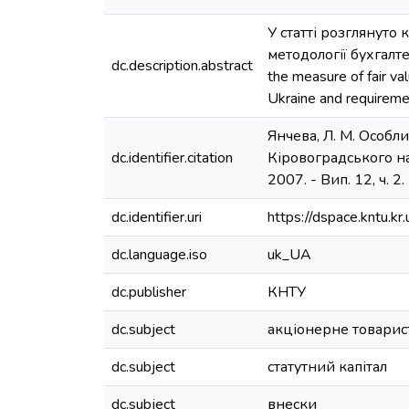
У статті розглянуто
методології бухгалте
dc.description.abstract
the measure of fair va
Ukraine and requiremen
Янчева, Л. М. Особли
dc.identifier.citation
Кіровоградського на
2007. - Вип. 12, ч. 2.
dc.identifier.uri
https://dspace.kntu.
dc.language.iso
uk_UA
dc.publisher
КНТУ
dc.subject
акціонерне товарис
dc.subject
статутний капітал
dc.subject
внески