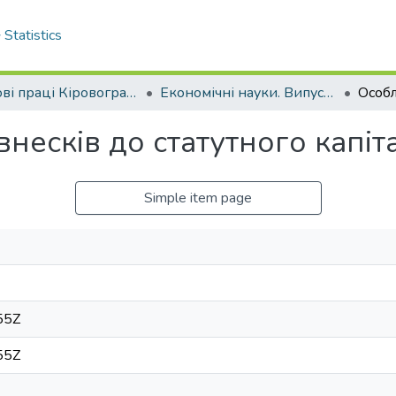
Statistics
Наукові праці Кіровоградського національного технічного університету. Економічні науки.
Економічні науки. Випуск 12. Частина 2. – 2007
внесків до статутного капіт
Simple item page
55Z
55Z