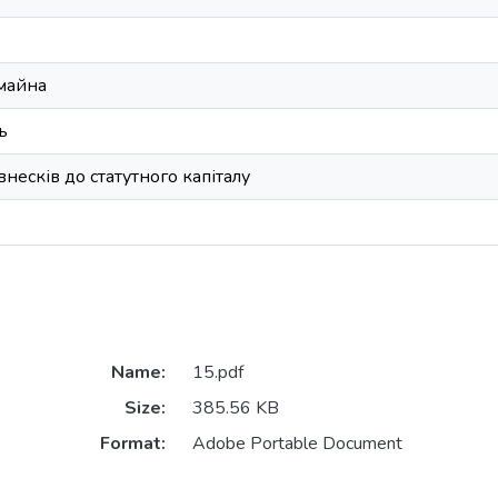
майна
ь
внесків до статутного капіталу
Name:
15.pdf
Size:
385.56 KB
Format:
Adobe Portable Document