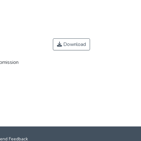
Download
ubmission
end Feedback