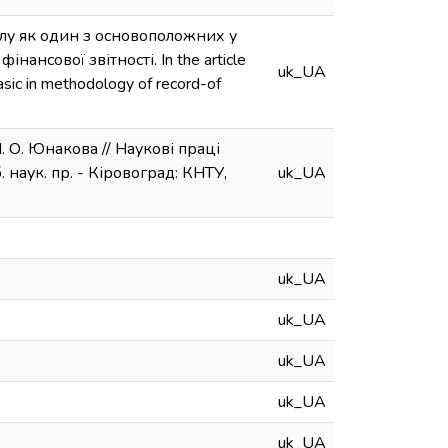
талу як один з основоположних у
ансової звітності. In the article
uk_UA
basic in methodology of record-of
Н. О. Юнакова // Наукові праці
 наук. пр. - Кіровоград: КНТУ,
uk_UA
uk_UA
uk_UA
uk_UA
uk_UA
uk_UA