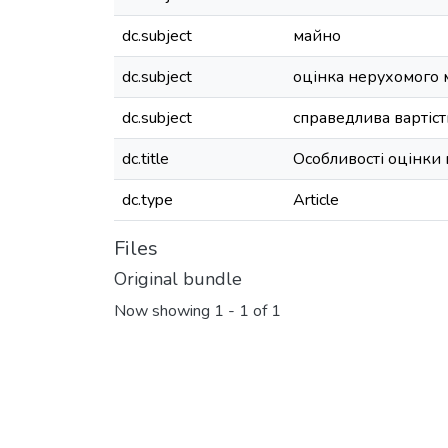
dc.subject
майно
dc.subject
оцінка нерухомого 
dc.subject
справедлива вартіст
dc.title
Особливості оцінки 
dc.type
Article
Files
Original bundle
Now showing
1 - 1 of 1