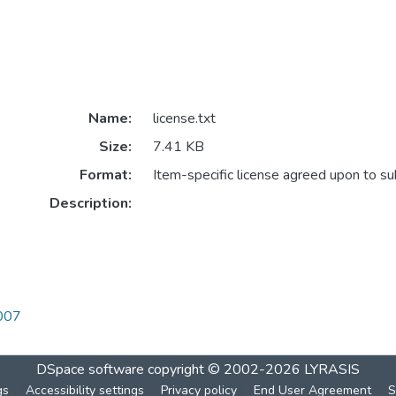
Name:
license.txt
Size:
7.41 KB
Format:
Item-specific license agreed upon to s
Description:
2007
DSpace software
copyright © 2002-2026
LYRASIS
gs
Accessibility settings
Privacy policy
End User Agreement
S