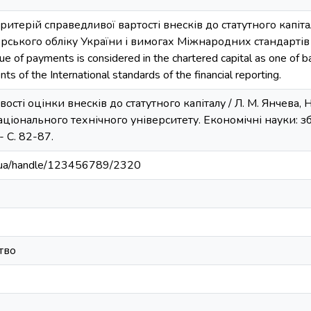
 критерій справедливої вартості внесків до статутного капі
рського обліку України і вимогах Міжнародних стандартів фін
lue of payments is considered in the chartered capital as one of 
ts of the International standards of the financial reporting.
вості оцінки внесків до статутного капіталу / Л. М. Янчева, 
ціонального технічного університету. Економічні науки: зб.
 - С. 82-87.
kr.ua/handle/123456789/2320
тво