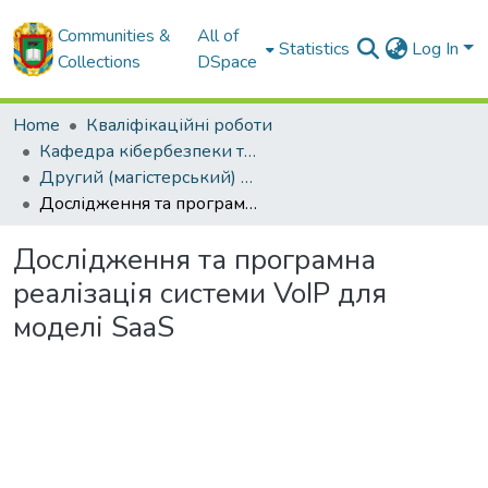
Communities &
All of
Statistics
Log In
Collections
DSpace
Home
Кваліфікаційні роботи
Кафедра кібербезпеки та програмного забезпечення
Другий (магістерський) рівень
Дослідження та програмна реалізація системи VoIP для моделі SaaS
Дослідження та програмна
реалізація системи VoIP для
моделі SaaS