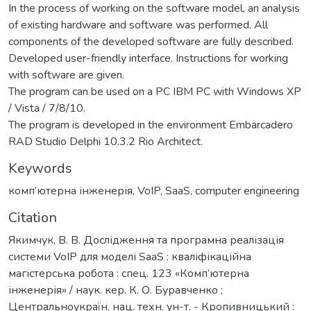
In the process of working on the software model, an analysis
of existing hardware and software was performed. All
components of the developed software are fully described.
Developed user-friendly interface. Instructions for working
with software are given.
The program can be used on a PC IBM PC with Windows XP
/ Vista / 7/8/10.
The program is developed in the environment Embarcadero
RAD Studio Delphi 10.3.2 Rio Architect.
Keywords
комп’ютерна інженерія
,
VoIP
,
SaaS
,
computer engineering
Citation
Якимчук, В. В. Дослідження та програмна реалізація
системи VoIP для моделі SaaS : кваліфікаційна
магістерська робота : спец. 123 «Комп’ютерна
інженерія» / наук. кер. К. О. Буравченко ;
Центральноукраїн. нац. техн. ун-т. - Кропивницький :