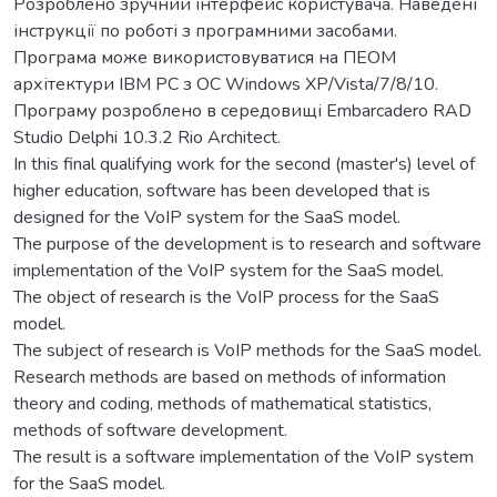
Розроблено зручний інтерфейс користувача. Наведені
інструкції по роботі з програмними засобами.
Програма може використовуватися на ПЕОМ
архітектури IBM PC з ОС Windows ХР/Vista/7/8/10.
Програму розроблено в середовищі Embarcadero RAD
Studio Delphi 10.3.2 Rio Architect.
In this final qualifying work for the second (master's) level of
higher education, software has been developed that is
designed for the VoIP system for the SaaS model.
The purpose of the development is to research and software
implementation of the VoIP system for the SaaS model.
The object of research is the VoIP process for the SaaS
model.
The subject of research is VoIP methods for the SaaS model.
Research methods are based on methods of information
theory and coding, methods of mathematical statistics,
methods of software development.
The result is a software implementation of the VoIP system
for the SaaS model.