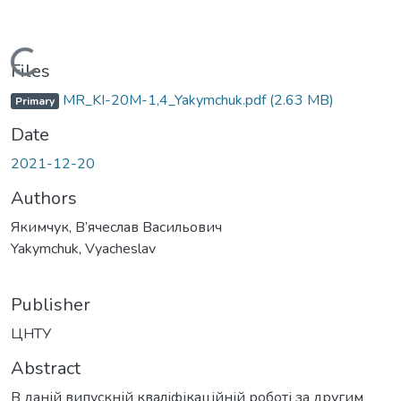
Loading...
Files
MR_KI-20M-1,4_Yakymchuk.pdf
(2.63 MB)
Primary
Date
2021-12-20
Authors
Якимчук, В’ячеслав Васильович
Yakymchuk, Vyacheslav
Publisher
ЦНТУ
Abstract
В даній випускній кваліфікаційній роботі за другим