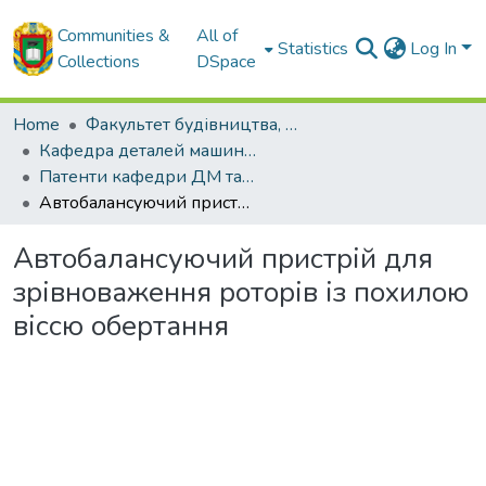
Communities &
All of
Statistics
Log In
Collections
DSpace
Home
Факультет будівництва, транспорту та енергетики
Кафедра деталей машин та прикладної механіки
Патенти кафедри ДМ та ПМ
Автобалансуючий пристрій для зрівноваження роторів із похилою віссю обертання
Автобалансуючий пристрій для
зрівноваження роторів із похилою
віссю обертання