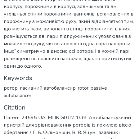
корпусу, порожнини в корпусі, зовнішньої та вн
утрішньої стінки порожнини, вантажів, встановлених в
порожнину з можливістю руху, який відрізняється тим,
що містить пази, виконані в стінці порожнини, в яких
розміщуються дві пари підпружинених уловлювачів з
можливістю руху, які встановлені одна пара навпроти
іншої симетрично відносно осі ротора, і в кожній парі
розміщено по половині вантажів, щільно притиснутих
один до одного.
Keywords
ротор
,
пасивний автобалансир
,
rotor
,
passive
autobalancer
Citation
Патент 24595 UA, МПК G01M 1/38. Автобалансуючий
пристрій для зрівноваження роторів із похилою віссю
обертання / Г. Б. Філімоніхін, В. В. Яцун ; заявник і