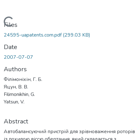
Loading...
Files
24595-uapatents.com.pdf
(299.03 KB)
Date
2007-07-07
Authors
Філімоніхін, Г. Б.
Яцун, В. В.
Filimonikhin, G.
Yatsun, V.
Abstract
Автобалансуючий пристрій для зрівноваження роторів
із похилою віссю обертання, який складається з