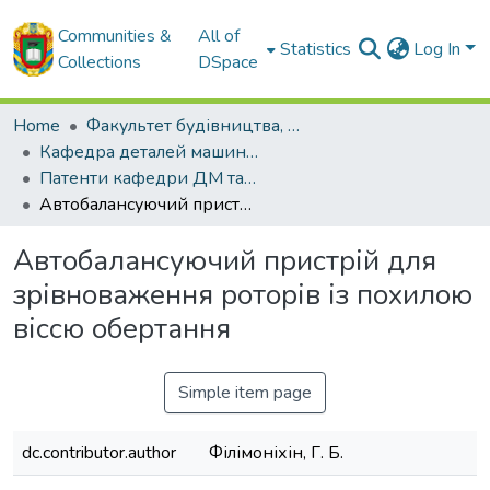
Communities &
All of
Statistics
Log In
Collections
DSpace
Home
Факультет будівництва, транспорту та енергетики
Кафедра деталей машин та прикладної механіки
Патенти кафедри ДМ та ПМ
Автобалансуючий пристрій для зрівноваження роторів із похилою віссю обертання
Автобалансуючий пристрій для
зрівноваження роторів із похилою
віссю обертання
Simple item page
dc.contributor.author
Філімоніхін, Г. Б.