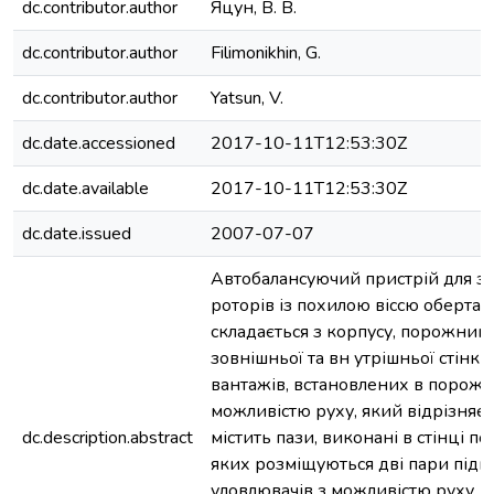
dc.contributor.author
Яцун, В. В.
dc.contributor.author
Filimonikhin, G.
dc.contributor.author
Yatsun, V.
dc.date.accessioned
2017-10-11T12:53:30Z
dc.date.available
2017-10-11T12:53:30Z
dc.date.issued
2007-07-07
Автобалансуючий пристрій для з
роторів із похилою віссю обертан
складається з корпусу, порожнини
зовнішньої та вн утрішньої стінк
вантажів, встановлених в порожн
можливістю руху, який відрізняєт
dc.description.abstract
містить пази, виконані в стінці п
яких розміщуються дві пари під
уловлювачів з можливістю руху, я