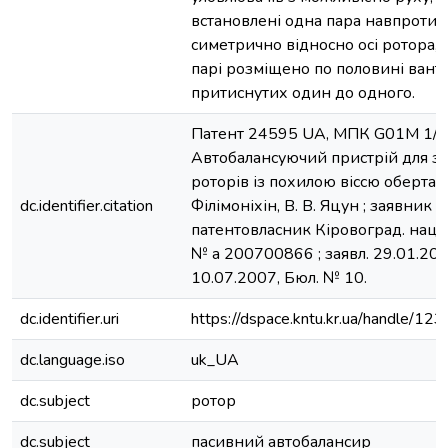
встановлені одна пара навпроти і
симетрично відносно осі ротора, і
парі розміщено по половині вант
притиснутих один до одного.
Патент 24595 UA, МПК G01M 1/3
Автобалансуючий пристрій для з
роторів із похилою віссю обертання
dc.identifier.citation
Філімоніхін, В. В. Яцун ; заявник і
патентовласник Кіровоград. нац. т
№ а 200700866 ; заявл. 29.01.2007
10.07.2007, Бюл. № 10.
dc.identifier.uri
https://dspace.kntu.kr.ua/handle/
dc.language.iso
uk_UA
dc.subject
ротор
dc.subject
пасивний автобалансир