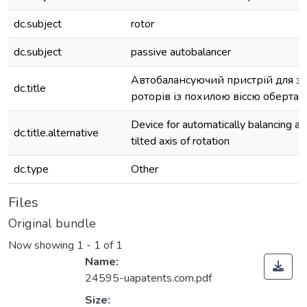
dc.subject
rotor
dc.subject
passive autobalancer
Автобалансуючий пристрій для з
dc.title
роторів із похилою віссю обертан
Device for automatically balancing a 
dc.title.alternative
tilted axis of rotation
dc.type
Other
Files
Original bundle
Now showing
1 - 1 of 1
Name:
24595-uapatents.com.pdf
Size: