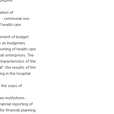
ередніх
zation of
ons - communal non
f health care
lopment of budget
ns as budgetary
porting of health care
ll enterprises. The
haracteristics of the
", the results of the
ng in the hospital
, the ways of
re institutions -
nancial reporting of
or financial planning,