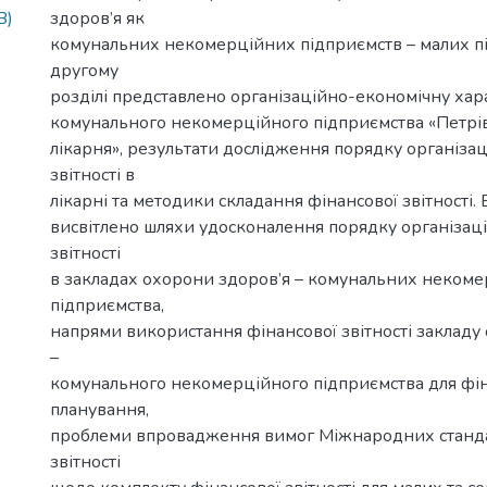
B)
здоров’я як
комунальних некомерційних підприємств – малих пі
другому
розділі представлено організаційно-економічну ха
комунального некомерційного підприємства «Петрі
лікарня», результати дослідження порядку організаці
звітності в
лікарні та методики складання фінансової звітності. 
висвітлено шляхи удосконалення порядку організації
звітності
в закладах охорони здоров’я – комунальних неком
підприємства,
напрями використання фінансової звітності закладу
–
комунального некомерційного підприємства для фі
планування,
проблеми впровадження вимог Міжнародних станда
звітності