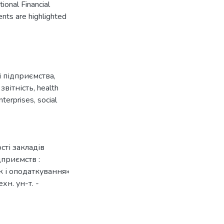
ional Financial
ents are highlighted
 підприємства
,
звітність
,
health
nterprises
,
social
сті закладів
приємств :
к і оподаткування»
хн. ун-т. -