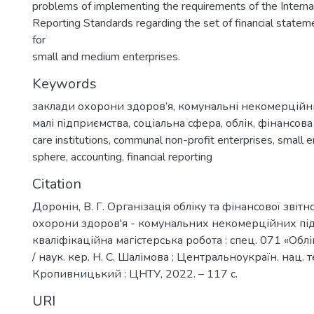
problems of implementing the requirements of the Internat
Reporting Standards regarding the set of financial statem
for
small and medium enterprises.
Keywords
заклади охорони здоров’я
,
комунальні некомерційні
малі підприємства
,
соціальна сфера
,
облік
,
фінансова 
care institutions
,
communal non-profit enterprises
,
small e
sphere
,
accounting
,
financial reporting
Citation
Доронін, В. Г. Організація обліку та фінансової звітно
охорони здоров'я - комунальних некомерційних під
кваліфікаційна магістерська робота : спец. 071 «Облі
/ наук. кер. Н. С. Шалімова ; Центральноукраїн. нац. те
Кропивницький : ЦНТУ, 2022. – 117 с.
URI