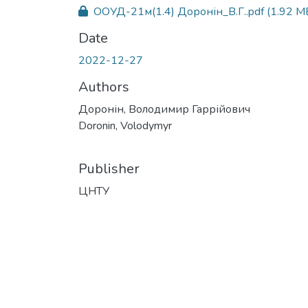
ООУД-21м(1.4) Доронін_В.Г..pdf
(1.92 M
Date
2022-12-27
Authors
Доронін, Володимир Гаррійович
Doronin, Volodymyr
Publisher
ЦНТУ