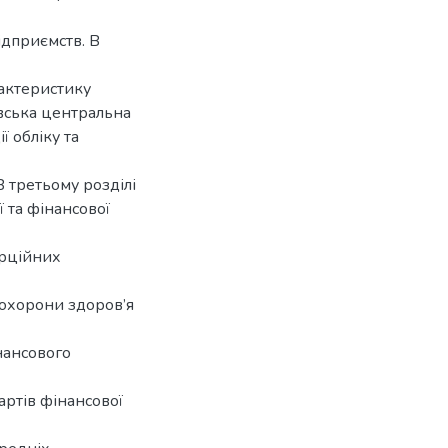
дприємств. В
рактеристику
вська центральна
ї обліку та
В третьому розділі
 та фінансової
ерційних
 охорони здоров’я
нансового
ртів фінансової