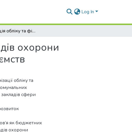
Log In
Організація обліку та фінансової звітності закладів охорони здоров'я - комунальних некомерційних підприємств
ладів охорони
ємств
зації обліку та
 комунальних
і закладів сфери
 розвиток
оров’я як бюджетних
ладів охорони