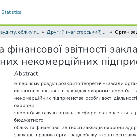
Statistics
Кафедра аудиту, обліку та оподаткування
Другий (магістерський) рівень
а фінансової звітності зак
ьних некомерційних підпри
Abstract
В першому розділі розкрито теоретичні засади органі
фінансової звітності в закладах охорони здоров’я –
некомерційних підприємства, особливості діяльност
охорони
здоров’я як галузі соціальної сфери, становлення та
бюджетного
обліку та фінансової звітності закладів охорони зд
закладів, правила організації обліку та звітності зак