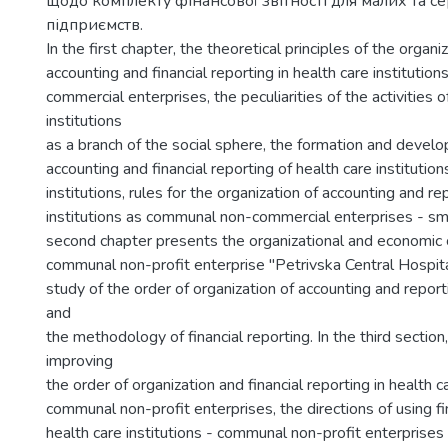
щодо комплекту фінансової звітності для малих та с
підприємств.
In the first chapter, the theoretical principles of the organi
accounting and financial reporting in health care instituti
commercial enterprises, the peculiarities of the activities o
institutions
as a branch of the social sphere, the formation and deve
accounting and financial reporting of health care institutio
institutions, rules for the organization of accounting and re
institutions as communal non-commercial enterprises - sma
second chapter presents the organizational and economic c
communal non-profit enterprise "Petrivska Central Hospital
study of the order of organization of accounting and reporti
and
the methodology of financial reporting. In the third section
improving
the order of organization and financial reporting in health ca
communal non-profit enterprises, the directions of using fi
health care institutions - communal non-profit enterprises f