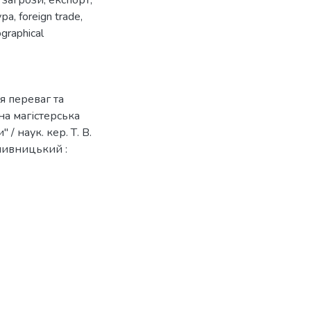
 загрози
,
експорт
,
ура
,
foreign trade
,
graphical
я переваг та
йна магістерська
/ наук. кер. Т. В.
опивницький :