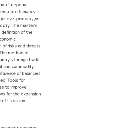
зації переваг
ельного балансу
фічних ринків для
рту. The master's
definition of the
economic
 of risks and threats
. The method of
ntry's foreign trade
cal and commodity
influence of balanced
ed. Tools for
ess to improve
ons for the expansion
 of Ukrainian