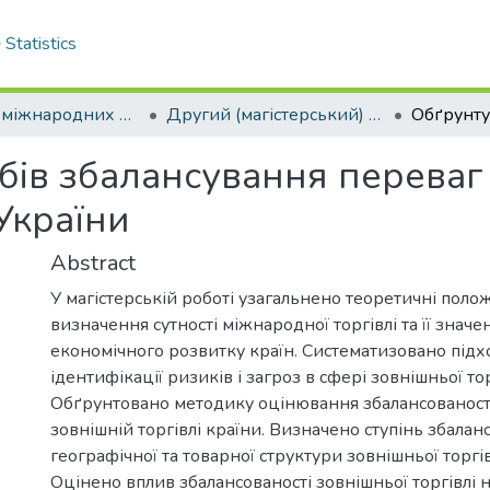
Statistics
Кафедра міжнародних економічних відносин
Другий (магістерський) рівень
ів збалансування переваг 
 України
Abstract
У магістерській роботі узагальнено теоретичні пол
визначення сутності міжнародної торгівлі та її значе
економічного розвитку країн. Систематизовано підх
ідентифікації ризиків і загроз в сфері зовнішньої тор
Обґрунтовано методику оцінювання збалансованості 
зовнішній торгівлі країни. Визначено ступінь збалан
географічної та товарної структури зовнішньої торгів
Оцінено вплив збалансованості зовнішньої торгівлі 