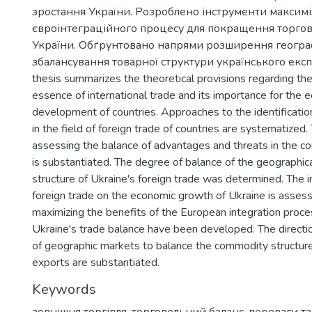
зростання України. Розроблено інструменти максимі
євроінтеграційного процесу для покращення торгов
України. Обґрунтовано напрями розширення геогра
збалансування товарної структури українського експо
thesis summarizes the theoretical provisions regarding the 
essence of international trade and its importance for the 
development of countries. Approaches to the identification
in the field of foreign trade of countries are systematized
assessing the balance of advantages and threats in the cou
is substantiated. The degree of balance of the geographi
structure of Ukraine's foreign trade was determined. The 
foreign trade on the economic growth of Ukraine is assess
maximizing the benefits of the European integration proc
Ukraine's trade balance have been developed. The directi
of geographic markets to balance the commodity structure
exports are substantiated.
Keywords