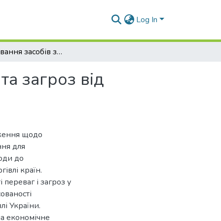
Log In
Обґрунтування засобів збалансування переваг та загроз від зовнішньої торгівлі України
та загроз від
оження щодо
ння для
оди до
гівлі країн.
переваг і загроз у
сованості
лі України.
на економічне