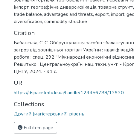
зовнішня торгівля
,
торговельний баланс
,
переваги та
імпорт
,
географічна диверсифікація
,
товарна структ
trade balance
,
advantages and threats
,
export
,
import
,
geo
diversification
,
commodity structure
Citation
Бабанська, С. С. Обґрунтування засобів збалансуванн
загроз від зовнішньої торгівлі України : кваліфікаці
робота : спец. 292 "Міжнародні економічні відносини" 
Решитько ; Центральноукраїн. нац. техн. ун-т. - Кр
ЦНТУ, 2024. - 91 с.
URI
https://dspace.kntu.kr.ua/handle/123456789/13930
Collections
Другий (магістерський) рівень
Full item page