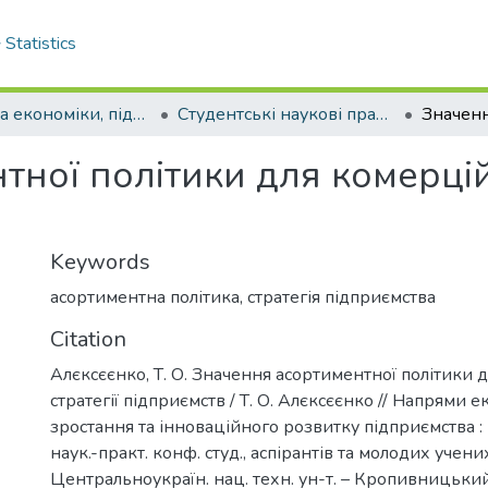
Statistics
Кафедра економіки, підприємництва та готельно-ресторанної справи
Студентські наукові праці кафедри ЕП
ної політики для комерційн
Keywords
асортиментна політика
,
стратегія підприємства
Citation
Алєксєєнко, Т. О. Значення асортиментної політики 
стратегії підприємств / Т. О. Алєксєєнко // Напрями 
зростання та інноваційного розвитку підприємства :
наук.-практ. конф. студ., аспірантів та молодих учених,
Центральноукраїн. нац. техн. ун-т. – Кропивницьки