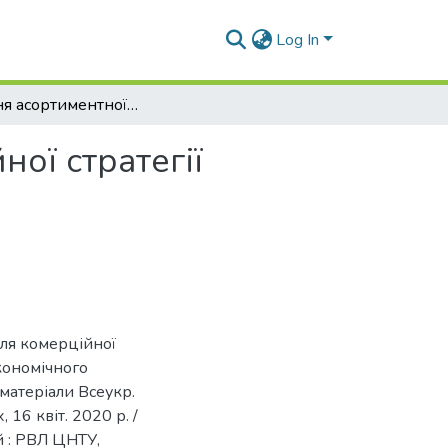
Log In
Значення асортиментної політики для комерційної стратегії підприємств
ої стратегії
для комерційної
економічного
 матеріали Всеукр.
 16 квіт. 2020 р. /
й : РВЛ ЦНТУ,