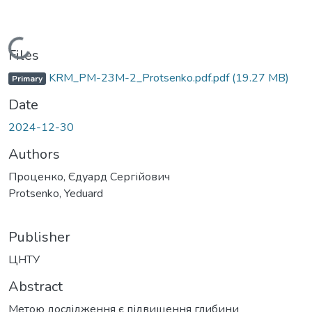
Loading...
Files
KRM_PM-23M-2_Protsenko.pdf.pdf
(19.27 MB)
Primary
Date
2024-12-30
Authors
Проценко, Єдуард Сергійович
Protsenko, Yeduard
Publisher
ЦНТУ
Abstract
Метою дослідження є підвищення глибини