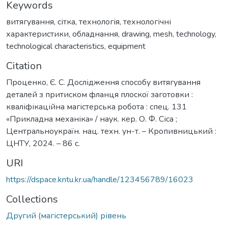
Keywords
витягування
,
сітка
,
технологія
,
технологічні
характеристики
,
обладнання
,
drawing
,
mesh
,
technology
,
technological characteristics
,
equipment
Citation
Проценко, Є. С. Дослідження способу витягування
деталей з притиском фланця плоскої заготовки :
кваліфікаційна магістерська робота : спец. 131
«Прикладна механіка» / наук. кер. О. Ф. Сіса ;
Центральноукраїн. нац. техн. ун-т. – Кропивницький :
ЦНТУ, 2024. – 86 с.
URI
https://dspace.kntu.kr.ua/handle/123456789/16023
Collections
Другий (магістерський) рівень