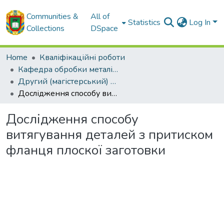
Communities &
All of
Statistics
Log In
Collections
DSpace
Home
Кваліфікаційні роботи
Кафедра обробки металів тиском та спецтехнологій
Другий (магістерський) рівень
Дослідження способу витягування деталей з притиском фланця плоскої заготовки
Дослідження способу
витягування деталей з притиском
фланця плоскої заготовки