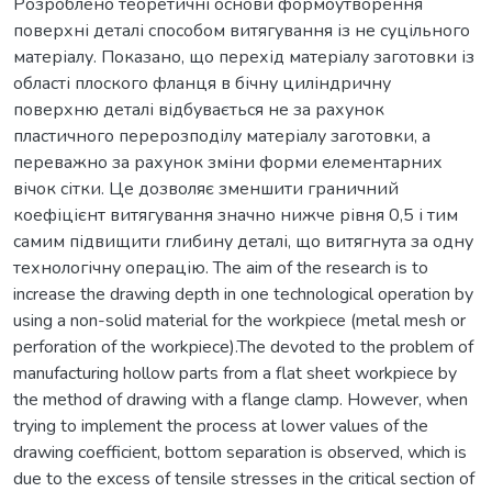
Розроблено теоретичні основи формоутворення
поверхні деталі способом витягування із не суцільного
матеріалу. Показано, що перехід матеріалу заготовки із
області плоского фланця в бічну циліндричну
поверхню деталі відбувається не за рахунок
пластичного перерозподілу матеріалу заготовки, а
переважно за рахунок зміни форми елементарних
вічок сітки. Це дозволяє зменшити граничний
коефіцієнт витягування значно нижче рівня 0,5 і тим
самим підвищити глибину деталі, що витягнута за одну
технологічну операцію. The aim of the research is to
increase the drawing depth in one technological operation by
using a non-solid material for the workpiece (metal mesh or
perforation of the workpiece).The devoted to the problem of
manufacturing hollow parts from a flat sheet workpiece by
the method of drawing with a flange clamp. However, when
trying to implement the process at lower values of the
drawing coefficient, bottom separation is observed, which is
due to the excess of tensile stresses in the critical section of