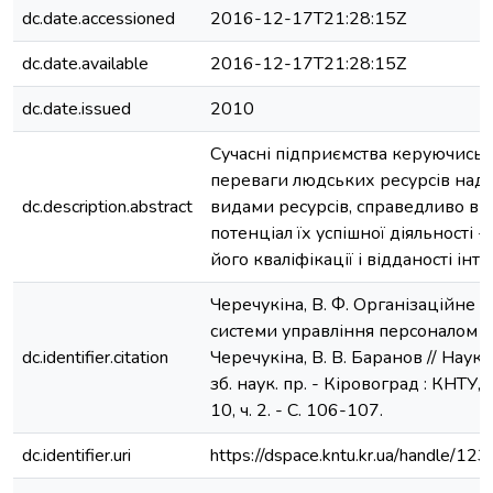
dc.date.accessioned
2016-12-17T21:28:15Z
dc.date.available
2016-12-17T21:28:15Z
dc.date.issued
2010
Сучасні підприємства керуючись
переваги людських ресурсів над
dc.description.abstract
видами ресурсів, справедливо в
потенціал їх успішної діяльності - 
його кваліфікації і відданості інт
Черечукіна, В. Ф. Організаційне 
системи управління персоналом / 
dc.identifier.citation
Черечукіна, В. В. Баранов // Науко
зб. наук. пр. - Кіровоград : КНТУ, 
10, ч. 2. - С. 106-107.
dc.identifier.uri
https://dspace.kntu.kr.ua/handle/