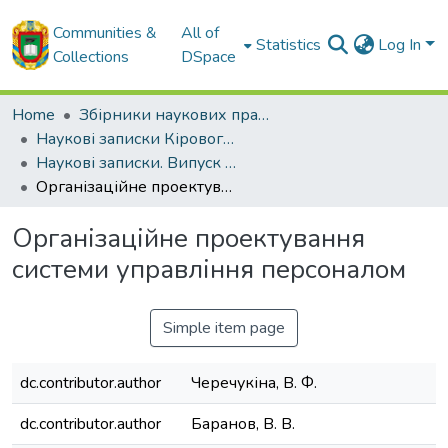
Communities &
All of
Statistics
Log In
Collections
DSpace
Home
Збірники наукових праць ЦНТУ
Наукові записки Кіровоградського національного технічного університету.
Наукові записки. Випуск 10. Частина 2. - 2010
Організаційне проектування системи управління персоналом
Організаційне проектування
системи управління персоналом
Simple item page
dc.contributor.author
Черечукіна, В. Ф.
dc.contributor.author
Баранов, В. В.