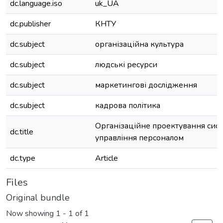
dc.language.iso
uk_UA
dc.publisher
КНТУ
dc.subject
організаційна культура
dc.subject
людські ресурси
dc.subject
маркетингові дослідження
dc.subject
кадрова політика
Організаційне проектування сис
dc.title
управління персоналом
dc.type
Article
Files
Original bundle
Now showing
1 - 1 of 1