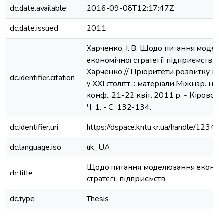
dc.date.available
2016-09-08T12:17:47Z
dc.date.issued
2011
Харченко, І. В. Щодо питання мод
економічної стратегії підприємств / І
Харченко // Пріоритети розвитку п
dc.identifier.citation
у ХХІ столітті : матеріали Міжнар. на
конф., 21-22 квіт. 2011 р. - Кіровог
Ч. 1. - С. 132-134.
dc.identifier.uri
https://dspace.kntu.kr.ua/handle/12
dc.language.iso
uk_UA
Щодо питання моделювання еконо
dc.title
стратегії підприємств
dc.type
Thesis