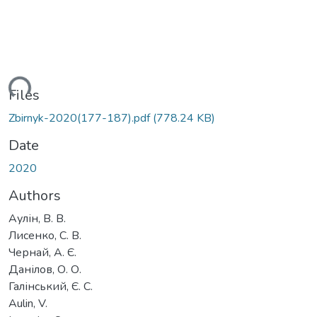
ding...
Files
Zbirnyk-2020(177-187).pdf
(778.24 KB)
Date
2020
Authors
Аулін, В. В.
Лисенко, С. В.
Чернай, А. Є.
Данілов, О. О.
Галінський, Є. С.
Aulin, V.