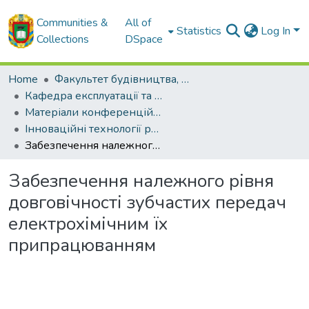
Communities &
All of
Statistics
Log In
Collections
DSpace
Home
Факультет будівництва, транспорту та енергетики
Кафедра експлуатації та ремонту машин
Матеріали конференцій кафедри ЕРМ
Інноваційні технології розвитку та ефективності функціонування автомобільного транспорту
Забезпечення належного рівня довговічності зубчастих передач електрохімічним їх припрацюванням
Забезпечення належного рівня
довговічності зубчастих передач
електрохімічним їх
припрацюванням