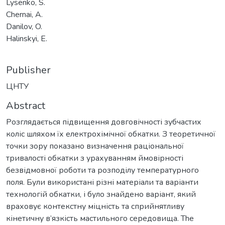
Lysenko, S.
Chernai, A.
Danilov, O.
Halinskyi, E.
Publisher
ЦНТУ
Abstract
Розглядається підвищення довговічності зубчастих
коліс шляхом їх електрохімічної обкатки. З теоретичної
точки зору показано визначення раціональної
тривалості обкатки з урахуванням ймовірності
безвідмовної роботи та розподілу температурного
поля. Були використані різні матеріали та варіанти
технологій обкатки, і було знайдено варіант, який
враховує контекстну міцність та сприйнятливу
кінетичну в’язкість мастильного середовища. The