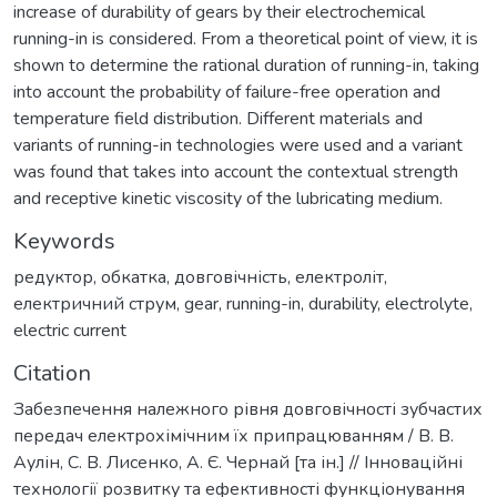
increase of durability of gears by their electrochemical
running-in is considered. From a theoretical point of view, it is
shown to determine the rational duration of running-in, taking
into account the probability of failure-free operation and
temperature field distribution. Different materials and
variants of running-in technologies were used and a variant
was found that takes into account the contextual strength
and receptive kinetic viscosity of the lubricating medium.
Keywords
редуктор
,
обкатка
,
довговічність
,
електроліт
,
електричний струм
,
gear
,
running-in
,
durability
,
electrolyte
,
electric current
Citation
Забезпечення належного рівня довговічності зубчастих
передач електрохімічним їх припрацюванням / В. В.
Аулін, С. В. Лисенко, А. Є. Чернай [та ін.] // Інноваційні
технології розвитку та ефективності функціонування