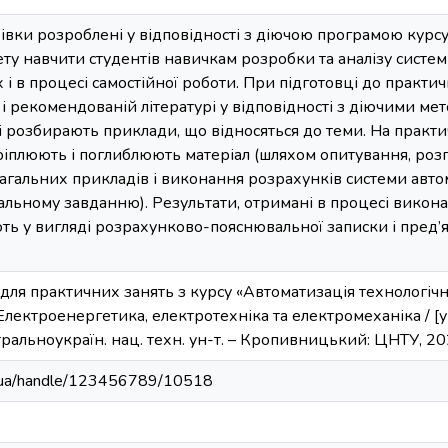
івки розроблені у відповідності з діючою програмою курс
ету навчити студентів навичкам розробки та аналізу систе
 і в процесі самостійної роботи. При підготовці до практи
і рекомендованій літературі у відповідності з діючими м
і розбирають приклади, що відносяться до теми. На практ
ріплюють і поглиблюють матеріал (шляхом опитування, роз
загальних прикладів і виконання розрахунків системи авт
альному завданню). Результати, отримані в процесі викона
 у вигляді розрахунково-пояснювальної записки і пред’яв
для практичних занять з курсу «Автоматизація технологічн
Електроенергетика, електротехніка та електромеханіка / [укла
ральноукраїн. нац. техн. ун-т. – Кропивницький: ЦНТУ, 202
kr.ua/handle/123456789/10518