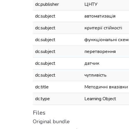
dc.publisher
ЦНТУ
dc.subject
автоматизація
dc.subject
критерії стійкості
dc.subject
функціональні схем
dc.subject
перетворення
dc.subject
датчик
dc.subject
чутливість
dc.title
Методичні вказівки 
dc.type
Learning Object
Files
Original bundle