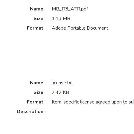
Name:
МВ_ПЗ_АТП.pdf
Size:
1.13 MB
Format:
Adobe Portable Document
Name:
license.txt
Size:
7.42 KB
Format:
Item-specific license agreed upon to s
Description: