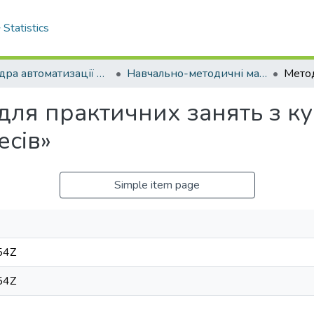
Statistics
Кафедра автоматизації виробничих процесів
Навчально-методичні матеріали кафедри АВП
для практичних занять з к
есів»
Simple item page
54Z
54Z