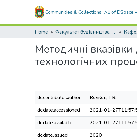
Communities & Collections
All of DSpace
Home
Факультет будівництва, транспорту та енергетики
Методичні вказівки 
технологічних проц
dc.contributor.author
Волков, І. В.
dc.date.accessioned
2021-01-27T11:57:
dc.date.available
2021-01-27T11:57:
dc.date.issued
2020