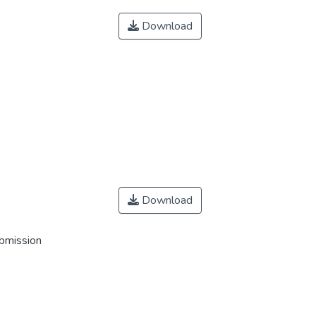
Download
Download
ubmission