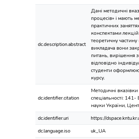
Дані методичні вказ
процесів» і мають м
практичних заняттях
конспектами лекцій 
теоретичну частину 
dc.description.abstract
викладача вони зак
питань, вирішення 
відповідно індивіду
студенти оформлюють
курсу.
Методичні вказівки 
dc.identifier.citation
спеціальності: 141- 
науки України, Цент
dc.identifier.uri
https://dspace.kntu.
dc.language.iso
uk_UA