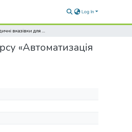
Log In
Методичні вказівки для практичних занять з курсу «Автоматизація технологічних процесів»
урсу «Автоматизація