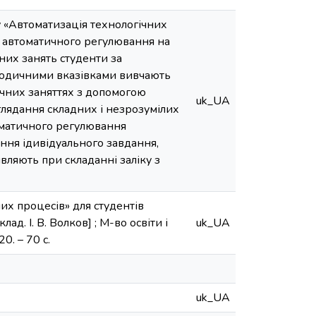
у «Автоматизація технологічних
м автоматичного регулювання на
чних занять студенти за
етодичними вказівками вивчають
ичних заняттях з допомогою
uk_UA
глядання складних і незрозумілих
оматичного регулювання
ння ідивідуального завдання,
ляють при складанні заліку з
их процесів» для студентів
д. І. В. Волков] ; М-во освіти і
uk_UA
0. – 70 с.
uk_UA