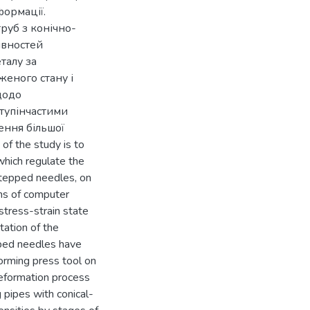
ормації.
уб з конічно-
ивностей
талу за
еного стану і
щодо
ступінчастими
ення більшої
f the study is to
which regulate the
-stepped needles, on
ans of computer
stress-strain state
tation of the
pped needles have
forming press tool on
deformation process
 pipes with conical-