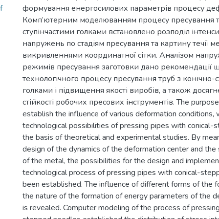
f
формування енергосилових параметрів процесу деф
Комп’ютерним моделюванням процесу пресування тр
ступінчастими голками встановлено розподіл інтенс
напружень по стадіям пресування та картину течії ме
викривленнями координатної сітки. Аналізом напруж
режимів пресування заготовки дано рекомендації 
технологічного процесу пресування труб з конічно-
голками і підвищення якості виробів, а також досягн
стійкості робочих пресових інструментів. The purpose o
establish the influence of various deformation conditions, 
technological possibilities of pressing pipes with conical
the basis of theoretical and experimental studies. By me
design of the dynamics of the deformation center and the 
of the metal, the possibilities for the design and implemen
technological process of pressing pipes with conical-ste
been established. The influence of different forms of the 
the nature of the formation of energy parameters of the 
is revealed. Computer modeling of the process of pressing