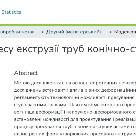
Statistics
Кафедра обробки металів тиском та спецтехнологій
Другий (магістерський) рівень
у екструзії труб конічно-с
Abstract
Метою дослідження є на основі теоретичних і експ
досліджень встановити вплив різних деформаційни
регламентують технологічні можливості пресування 
ступінчастими голками. Шляхом комп’ютерного про
вогнища деформації і напружено-деформованого ст
встановлені можливості для проектування і реалізаці
процесу пресування труб з конічно-ступінчастими г
вплив різних форм утворюючих пресового інструме