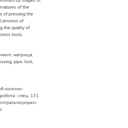
ensities by stages of
rvatures of the
s of pressing the
l process of
 the quality of
press tools.
умент
,
матриця
,
essing
,
pipe
,
tool
,
уб конічно-
робота : спец. 131
Центральноукраїн.
с.