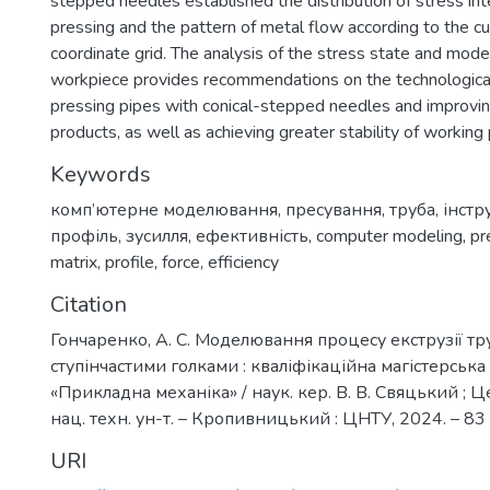
stepped needles established the distribution of stress int
pressing and the pattern of metal flow according to the cu
coordinate grid. The analysis of the stress state and mode
workpiece provides recommendations on the technologica
pressing pipes with conical-stepped needles and improving
products, as well as achieving greater stability of working 
Keywords
комп’ютерне моделювання
,
пресування
,
труба
,
інстр
профіль
,
зусилля
,
ефективність
,
computer modeling
,
pr
matrix
,
profile
,
force
,
efficiency
Citation
Гончаренко, А. С. Моделювання процесу екструзії тр
ступінчастими голками : кваліфікаційна магістерська 
«Прикладна механіка» / наук. кер. В. В. Свяцький ; 
нац. техн. ун-т. – Кропивницький : ЦНТУ, 2024. – 83 
URI