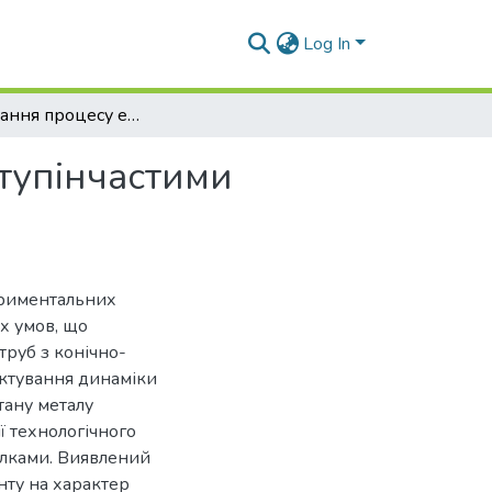
Log In
Моделювання процесу екструзії труб конічно-ступінчастими голками
тупінчастими
ериментальних
х умов, що
труб з конічно-
ектування динаміки
ану металу
ї технологічного
олками. Виявлений
нту на характер