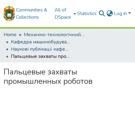
Communities &
All of
Statistics
Log In
Collections
DSpace
Home
Механіко-технологічний факультет
Кафедра машинобудування, мехатроніки і робототехніки
Наукові публікації кафедри машинобудування, мехатроніки і робототехніки
Пальцевые захваты промышленных роботов
Пальцевые захваты
промышленных роботов