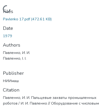
Loading...
Files
Pavlenko 17.pdf
(472.61 KB)
Date
1979
Authors
Павленко, И. И.
Павленко, І. І.
Publisher
НИИмаш
Citation
Павленко, И. И. Пальцевые захваты промышленных
роботов / И. И. Павленко // Оборудование с числовым