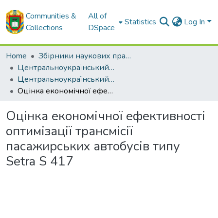
Communities &
All of
Statistics
Log In
Collections
DSpace
Home
Збірники наукових праць ЦНТУ
Центральноукраїнський науковий вісник. Технічні науки.
Центральноукраїнський науковий вісник. Технічні науки. Випуск 9. Частина 2. - 2024
Оцінка економічної ефективності оптимізації трансмісії пасажирських автобусів типу Setra S 417
Оцінка економічної ефективності
оптимізації трансмісії
пасажирських автобусів типу
Setra S 417