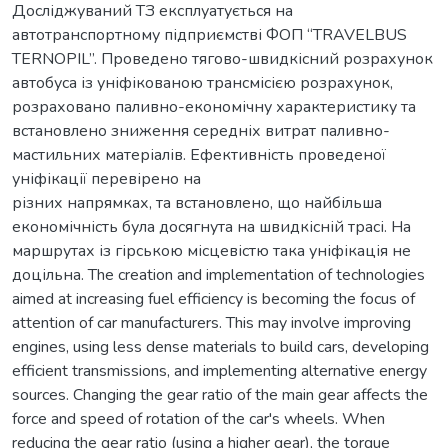
Досліджуваний ТЗ експлуатується на
автотранспортному підприємстві ФОП “TRAVELBUS
TERNOPIL”. Проведено тягово-швидкісний розрахунок
автобуса із уніфікованою трансмісією розрахунок,
розраховано паливно-економічну характеристику та
встановлено зниження середніх витрат паливно-
мастильних матеріалів. Ефективність проведеної
уніфікації перевірено на
різних напрямках, та встановлено, що найбільша
економічність була досягнута на швидкісній трасі. На
маршрутах із гірською місцевістю така уніфікація не
доцільна. The creation and implementation of technologies
aimed at increasing fuel efficiency is becoming the focus of
attention of car manufacturers. This may involve improving
engines, using less dense materials to build cars, developing
efficient transmissions, and implementing alternative energy
sources. Changing the gear ratio of the main gear affects the
force and speed of rotation of the car's wheels. When
reducing the gear ratio (using a higher gear), the torque