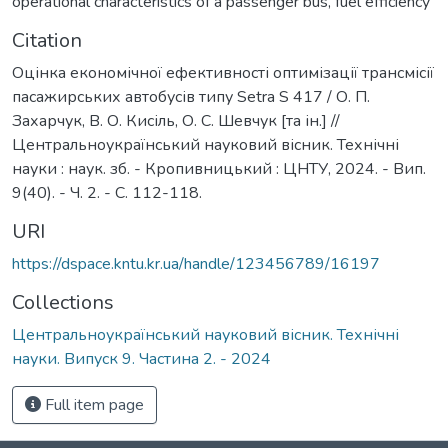
operational characteristics of a passenger bus
,
fuel efficiency
Citation
Оцінка економічної ефективності оптимізації трансмісії
пасажирських автобусів типу Setra S 417 / О. П.
Захарчук, В. О. Кисіль, О. С. Шевчук [та ін.] //
Центральноукраїнський науковий вісник. Технічні
науки : наук. зб. - Кропивницький : ЦНТУ, 2024. - Вип.
9(40). - Ч. 2. - С. 112-118.
URI
https://dspace.kntu.kr.ua/handle/123456789/16197
Collections
Центральноукраїнський науковий вісник. Технічні
науки. Випуск 9. Частина 2. - 2024
Full item page