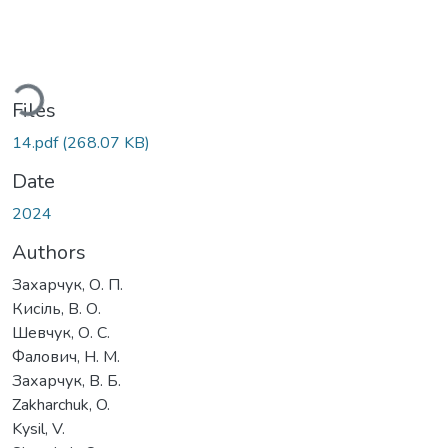
Loading...
Files
14.pdf
(268.07 KB)
Date
2024
Authors
Захарчук, О. П.
Кисіль, В. О.
Шевчук, О. С.
Фалович, Н. М.
Захарчук, В. Б.
Zakharchuk, O.
Kysil, V.