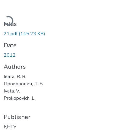
oading...
Files
21.pdf
(145.23 KB)
Date
2012
Authors
Івата, В. В.
Прокопович, Л. Б.
Ivata, V.
Prokopovich, L.
Publisher
КНТУ