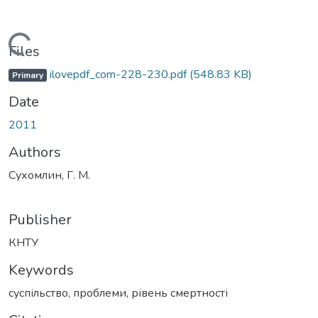
Loading...
Files
ilovepdf_com-228-230.pdf
(548.83 KB)
Primary
Date
2011
Authors
Сухомлин, Г. М.
Publisher
КНТУ
Keywords
суспільство
,
проблеми
,
рівень смертності