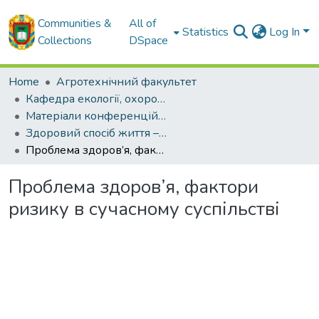
Communities &
All of
Statistics
Log In
Collections
DSpace
Home
Агротехнічний факультет
Кафедра екології, охорони навколишнього середовища та здорового способу життя
Матеріали конференцій кафедри екології, охорони навколишнього середовища та здорового способу життя
Здоровий спосіб життя – здорова нація – здорове суспільство
Проблема здоров’я, фактори ризику в сучасному суспільстві
Проблема здоров’я, фактори
ризику в сучасному суспільстві