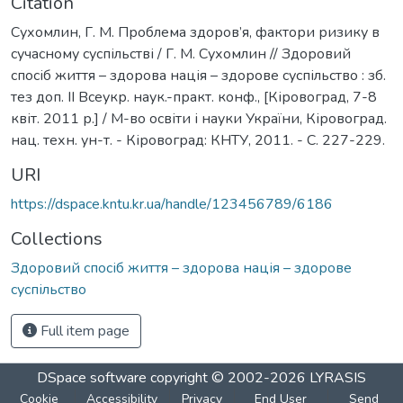
Citation
Сухомлин, Г. М. Проблема здоров’я, фактори ризику в
сучасному суспільстві / Г. М. Сухомлин // Здоровий
спосіб життя – здорова нація – здорове суспільство : зб.
тез доп. ІІ Всеукр. наук.-практ. конф., [Кіровоград, 7-8
квіт. 2011 р.] / М-во освіти і науки України, Кіровоград.
нац. техн. ун-т. - Кіровоград: КНТУ, 2011. - С. 227-229.
URI
https://dspace.kntu.kr.ua/handle/123456789/6186
Collections
Здоровий спосіб життя – здорова нація – здорове
суспільство
Full item page
DSpace software
copyright © 2002-2026
LYRASIS
Cookie
Accessibility
Privacy
End User
Send