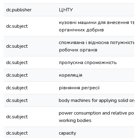
dc.publisher
ЦНТУ
кузовні машини для внесення тв
dc.subject
органічних добрив
споживана і відносна потужність
dc.subject
робочих органів
dc.subject
пропускна спроможність
dc.subject
кореляція
dc.subject
рівняння регресії
dc.subject
body machines for applying solid organ
power consumption and relative powe
dc.subject
working bodies
dc.subject
capacity