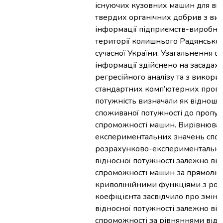
існуючих кузовних машин для вн
твердих органічних добрив з ви
інформації підприємств-виробни
території колишнього Радянськог
сучасної України. Узагальнення 
інформації здійснено на засадах
регресійного аналізу та з викори
стандартних комп’ютерних прогр
потужність визначали як віднош
споживаної потужності до пропус
спроможності машин. Вирівнюва
експериментальних значень спож
розрахунково-експериментальни
відносної потужності залежно від
спроможності машин за прямолін
криволінійними функціями з ро
коефіцієнта засвідчило про зміну
відносної потужності залежно від
спроможності за рівняннями відп