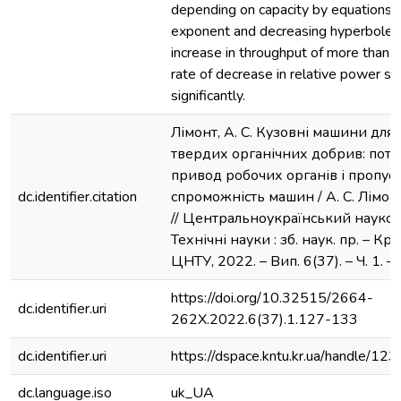
depending on capacity by equations o
exponent and decreasing hyperbole.
increase in throughput of more than 1
rate of decrease in relative power 
significantly.
Лімонт, А. С. Кузовні машини для
твердих органічних добрив: поту
привод робочих органів і пропус
dc.identifier.citation
спроможність машин / А. С. Лімонт
// Центральноукраїнський науков
Технічні науки : зб. наук. пр. – К
ЦНТУ, 2022. – Вип. 6(37). – Ч. 1. –
https://doi.org/10.32515/2664-
dc.identifier.uri
262X.2022.6(37).1.127-133
dc.identifier.uri
https://dspace.kntu.kr.ua/handle/
dc.language.iso
uk_UA