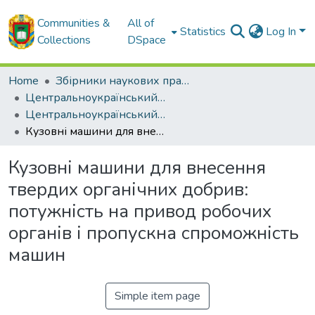
Communities &
All of
Statistics
Log In
Collections
DSpace
Home
Збірники наукових праць ЦНТУ
Центральноукраїнський науковий вісник. Технічні науки.
Центральноукраїнський науковий вісник. Технічні науки. Випуск 6. Частина 1. - 2022
Кузовні машини для внесення твердих органічних добрив: потужність на привод робочих органів і пропускна спроможність машин
Кузовні машини для внесення
твердих органічних добрив:
потужність на привод робочих
органів і пропускна спроможність
машин
Simple item page