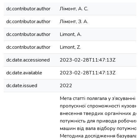
dc.contributor.author
Лімонт, А. С.
dc.contributor.author
Лімонт, З. А.
dc.contributor.author
Limont, A.
dc.contributor.author
Limont, Z.
dc.date.accessioned
2023-02-28T11:47:13Z
dc.date.available
2023-02-28T11:47:13Z
dc.date.issued
2022
Мета статті полягала у з’ясуванні 
пропускної спроможності кузовн
внесення твердих органічних до
потужність для привода робочих 
машин від вала відбору потужност
Методика дослідження базувалася