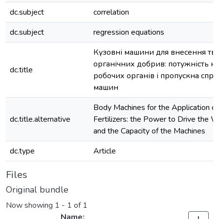
dc.subject
correlation
dc.subject
regression equations
Кузовні машини для внесення тв
органічних добрив: потужність н
dc.title
робочих органів і пропускна спр
машин
Body Machines for the Application of
dc.title.alternative
Fertilizers: the Power to Drive the 
and the Capacity of the Machines
dc.type
Article
Files
Original bundle
Now showing
1 - 1 of 1
Name: