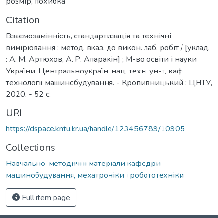
розмір
,
похибка
Citation
Взаємозамінність, стандартизація та технічні
вимірювання : метод. вказ. до викон. лаб. робіт / [уклад.
: А. М. Артюхов, А. Р. Апаракін] ; М-во освіти і науки
України, Центральноукраїн. нац. техн. ун-т, каф.
технології машинобудування. - Кропивницький : ЦНТУ,
2020. - 52 с.
URI
https://dspace.kntu.kr.ua/handle/123456789/10905
Collections
Навчально-методичні матеріали кафедри
машинобудування, мехатроніки і робототехніки
Full item page