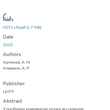
Loading...
Files
VSTV LR.pdf
(1.7 MB)
Date
2020
Authors
Артюхов, А. М.
Апаракін, А. Р.
Publisher
ЦНТУ
Abstract
У посібнику комплексно подані всі складові