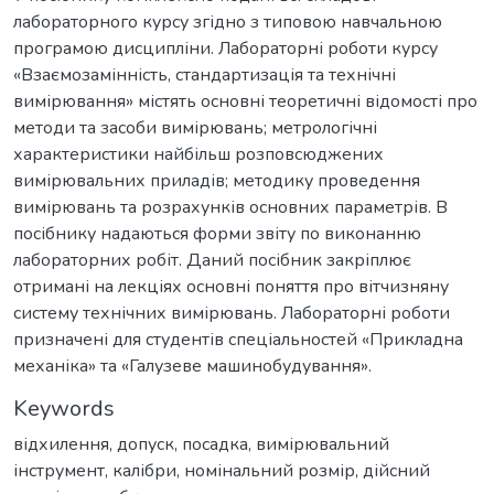
лабораторного курсу згідно з типовою навчальною
програмою дисципліни. Лабораторні роботи курсу
«Взаємозамінність, стандартизація та технічні
вимірювання» містять основні теоретичні відомості про
методи та засоби вимірювань; метрологічні
характеристики найбільш розповсюджених
вимірювальних приладів; методику проведення
вимірювань та розрахунків основних параметрів. В
посібнику надаються форми звіту по виконанню
лабораторних робіт. Даний посібник закріплює
отримані на лекціях основні поняття про вітчизняну
систему технічних вимірювань. Лабораторні роботи
призначені для студентів спеціальностей «Прикладна
механіка» та «Галузеве машинобудування».
Keywords
відхилення
,
допуск
,
посадка
,
вимірювальний
інструмент
,
калібри
,
номінальний розмір
,
дійсний