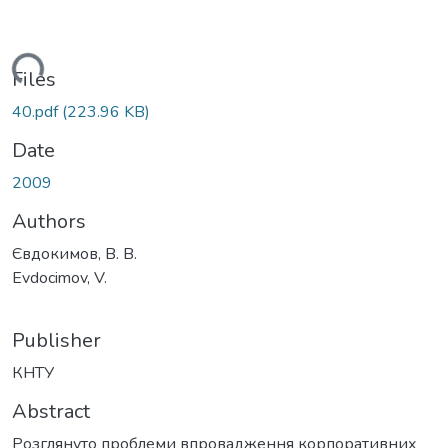
ding...
Files
40.pdf
(223.96 KB)
Date
2009
Authors
Євдокимов, В. В.
Evdocimov, V.
Publisher
КНТУ
Abstract
Розглянуто проблеми впровадження корпоративних