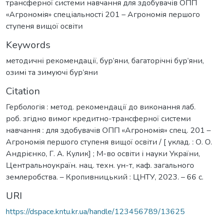
трансферної системи навчання для здобувачів ОПП
«Агрономія» спеціальності 201 – Агрономія першого
ступеня вищої освіти
Keywords
методичні рекомендації
,
бур’яни
,
багаторічні бур’яни
,
озимі та зимуючі бур’яни
Citation
Гербологія : метод. рекомендації до виконання лаб.
роб. згідно вимог кредитно-трансферної системи
навчання : для здобувачів ОПП «Агрономія» спец. 201 –
Агрономія першого ступеня вищої освіти / [ уклад. : О. О.
Андрієнко, Г. А. Кулик] ; М-во освіти і науки України,
Центральноукраїн. нац. техн. ун-т, каф. загального
землеробства. – Кропивницький : ЦНТУ, 2023. – 66 с.
URI
https://dspace.kntu.kr.ua/handle/123456789/13625