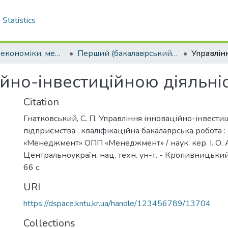
Statistics
Кафедра економіки, менеджменту та комерційної діяльності
Перший (бакалаврський) рівень
ійно-інвестиційною діяльні
Citation
Гнатковський, С. П. Управління інноваційно-інвести
підприємства : кваліфікаційна бакалаврська робота :
«Менеджмент» ОПП «Менеджмент» / наук. кер. І. О.
Центральноукраїн. нац. техн. ун-т. - Кропивницький
66 с.
URI
https://dspace.kntu.kr.ua/handle/123456789/13704
Collections