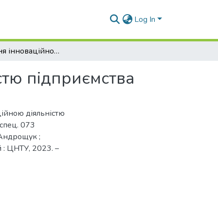
Log In
Управління інноваційно-інвестиційною діяльністю підприємства
стю підприємства
ційною діяльністю
 спец. 073
 Андрощук ;
 : ЦНТУ, 2023. –