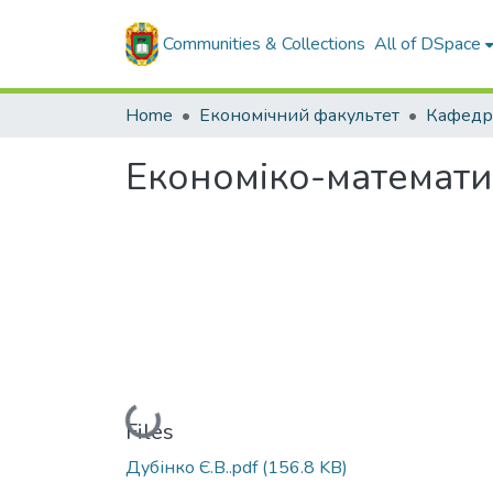
Communities & Collections
All of DSpace
Home
Економічний факультет
Економіко-математи
Loading...
Files
Дубінко Є.В..pdf
(156.8 KB)