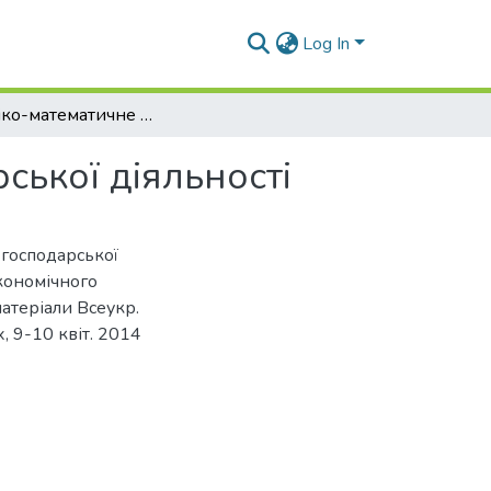
Log In
Економіко-математичне моделювання господарської діяльності
ької діяльності
 господарської
економічного
матеріали Всеукр.
х, 9-10 квіт. 2014