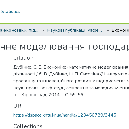
Statistics
Кафедра економіки, підприємництва та готельно-ресторанної справи
Наукові публікації кафедри ЕП
чне моделювання господарс
Citation
Дубінко, Є. В. Економіко-математичне моделювання
діяльності / Є. В. Дубінко, Н. П. Сисоліна // Напрями 
зростання та інноваційного розвитку підприємств : 
наук.-практ. конф. студ., аспірантів та молодих учени
р. - Кіровоград, 2014. - С. 55-56.
URI
https://dspace.kntu.kr.ua/handle/123456789/3445
Collections