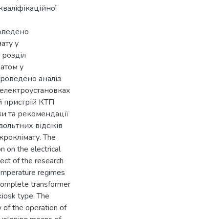
кваліфікаційної
роведено
ату у
 розділ
атом у
проведено аналіз
 електроустановках
 пристрій КТП
ки та рекомендації
ольтних відсіків
роклімату. The
n on the electrical
ect of the research
temperature regimes
 complete transformer
kiosk type. The
y of the operation of