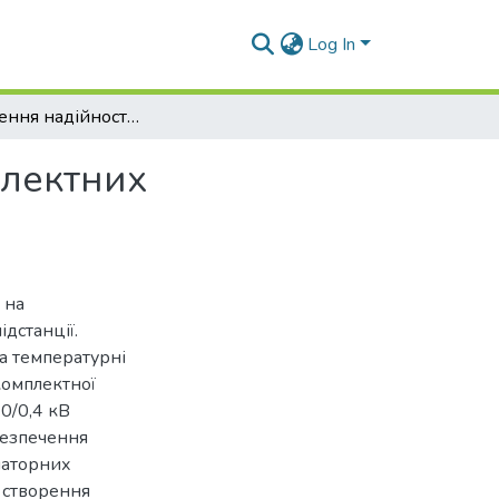
Log In
Забезпечення надійності функціонування комплектних трансформаторних підстанцій кіоскового типу
плектних
 на
дстанції.
а температурні
комплектної
0/0,4 кВ
безпечення
маторних
в створення