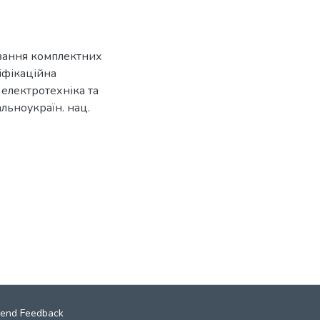
ування комплектних
іфікаційна
 електротехніка та
альноукраїн. нац.
end Feedback