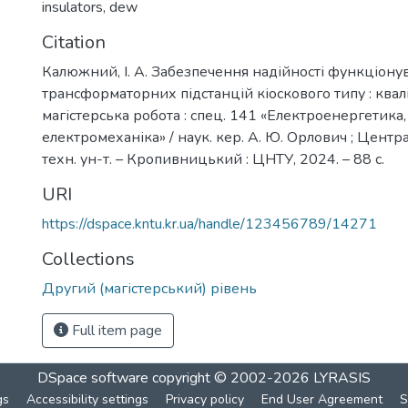
insulators
,
dew
Citation
Калюжний, І. А. Забезпечення надійності функціон
трансформаторних підстанцій кіоскового типу : квал
магістерська робота : спец. 141 «Електроенергетика,
електромеханіка» / наук. кер. А. Ю. Орлович ; Центр
техн. ун-т. – Кропивницький : ЦНТУ, 2024. – 88 с.
URI
https://dspace.kntu.kr.ua/handle/123456789/14271
Collections
Другий (магістерський) рівень
Full item page
DSpace software
copyright © 2002-2026
LYRASIS
gs
Accessibility settings
Privacy policy
End User Agreement
S