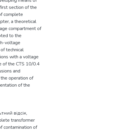
eveloping means of
first section of the
 of complete
pter, a theoretical
ltage compartment of
oted to the
gh-voltage
of technical
tions with a voltage
e of the CTS 10/0.4
usions and
the operation of
ntation of the
тний відсік
,
lete transformer
f contamination of