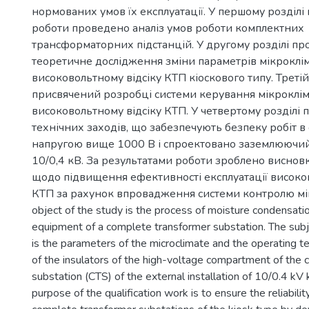
нормованих умов їх експлуатації. У першому розділі 
роботи проведено аналіз умов роботи комплектних
трансформаторних підстанцій. У другому розділі п
теоретичне дослідження зміни параметрів мікроклім
високовольтному відсіку КТП кіоскового типу. Третій
присвячений розробці системи керування мікроклім
високовольтному відсіку КТП. У четвертому розділі 
технічних заходів, що забезпечують безпеку робіт в
напругою вище 1000 В і спроектовано заземлюючий
10/0,4 кВ. За результатами роботи зроблено виснов
щодо підвищення ефективності експлуатації високов
КТП за рахунок впровадження системи контролю мік
object of the study is the process of moisture condensatio
equipment of a complete transformer substation. The subj
is the parameters of the microclimate and the operating 
of the insulators of the high-voltage compartment of the
substation (CTS) of the external installation of 10/0.4 kV 
purpose of the qualification work is to ensure the reliabilit