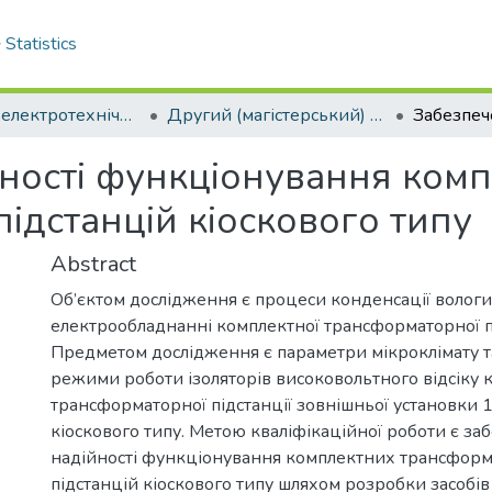
Statistics
Кафедра електротехнічних систем та енергетичного менеджменту
Другий (магістерський) рівень
ності функціонування ком
ідстанцій кіоскового типу
Abstract
Об’єктом дослідження є процеси конденсації вологи
електрообладнанні комплектної трансформаторної пі
Предметом дослідження є параметри мікроклімату т
режими роботи ізоляторів високовольтного відсіку 
трансформаторної підстанції зовнішньої установки 1
кіоскового типу. Метою кваліфікаційної роботи є за
надійності функціонування комплектних трансфор
підстанцій кіоскового типу шляхом розробки засобі