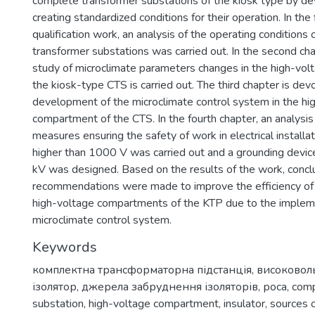
complete transformer substations of the kiosk type by d
creating standardized conditions for their operation. In the 
qualification work, an analysis of the operating conditions
transformer substations was carried out. In the second cha
study of microclimate parameters changes in the high-vo
the kiosk-type CTS is carried out. The third chapter is dev
development of the microclimate control system in the hi
compartment of the CTS. In the fourth chapter, an analysis 
measures ensuring the safety of work in electrical installa
higher than 1000 V was carried out and a grounding devic
kV was designed. Based on the results of the work, concl
recommendations were made to improve the efficiency of 
high-voltage compartments of the KTP due to the impleme
microclimate control system.
Keywords
комплектна трансформаторна підстанція
,
високоволь
ізолятор
,
джерела забруднення ізоляторів
,
роса
,
comp
substation
,
high-voltage compartment
,
insulator
,
sources o