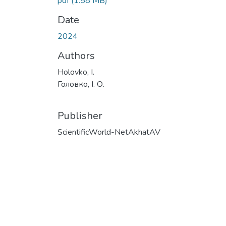
pdf
(1.58 MB)
Date
2024
Authors
Holovko, I.
Головко, І. О.
Publisher
ScientificWorld-NetAkhatAV