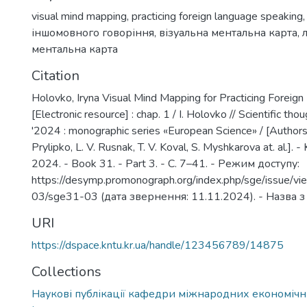
visual mind mapping
,
practicing foreign language speaking
іншомовного говоріння
,
візуальна ментальна карта
,
ментальна карта
Citation
Holovko, Iryna Visual Mind Mapping for Practicing Foreig
[Electronic resource] : chap. 1 / I. Holovko // Scientific t
'2024 : monographic series «European Science» / [Authors :
Prylipko, L. V. Rusnak, T. V. Koval, S. Myshkarova at. al.]. -
2024. - Book 31. - Part 3. - C. 7–41. - Режим доступу:
https://desymp.promonograph.org/index.php/sge/issue/v
03/sge31-03 (дата звернення: 11.11.2024). - Назва з
URI
https://dspace.kntu.kr.ua/handle/123456789/14875
Collections
Наукові публікації кафедри міжнародних економічн