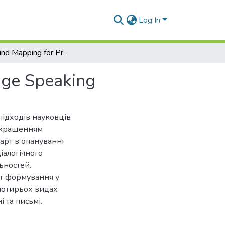
Log In
Visual Mind Mapping for Practicing Foreign Language Speaking
age Speaking
ідходів науковців
покращенням
арт в опануванні
іалогічного
ьностей.
нт формування у
 чотирьох видах
і та письмі.