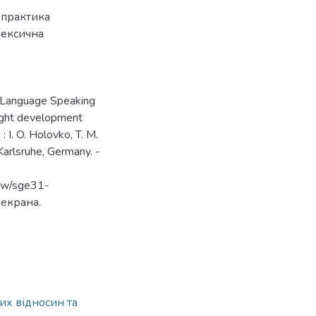
,
практика
лексична
n Language Speaking
hought development
 I. O. Holovko, T. M.
 Karlsruhe, Germany. -
iew/sge31-
 екрана.
их відносин та