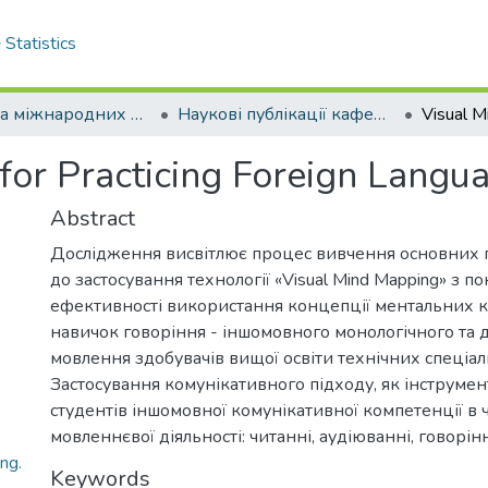
Statistics
Кафедра міжнародних економічних відносин та іноземних мов
Наукові публікації кафедри міжнародних економічних відносин та іноземних мов
for Practicing Foreign Langu
Abstract
Дослідження висвітлює процес вивчення основних п
до застосування технології «Visual Mind Mapping» з 
ефективності використання концепції ментальних к
навичок говоріння - іншомовного монологічного та д
мовлення здобувачів вищої освіти технічних спеціал
Застосування комунікативного підходу, як інструме
студентів іншомовної комунікативної компетенції в
мовленнєвої діяльності: читанні, аудіюванні, говорінн
ng.
Keywords