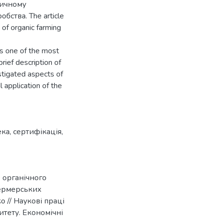
тичному
бства. The article
 of organic farming
as one of the most
ief description of
stigated aspects of
l application of the
ека
,
сертифікація
,
 органічного
фермерських
о // Наукові праці
итету. Економічні