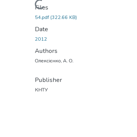
Loading...
Files
54.pdf
(322.66 KB)
Date
2012
Authors
Олексієнко, А. О.
Publisher
КНТУ