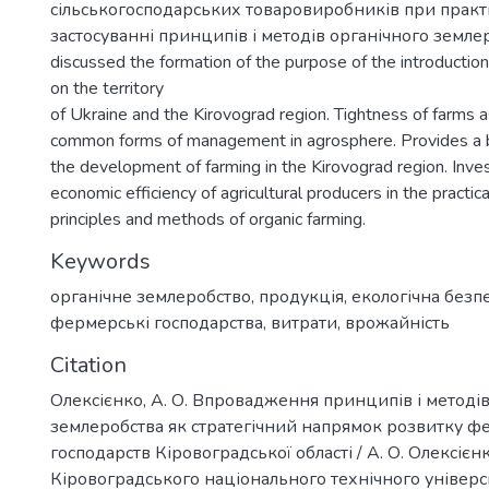
сільськогосподарських товаровиробників при прак
застосуванні принципів і методів органічного землеро
discussed the formation of the purpose of the introduction
on the territory
of Ukraine and the Kirovograd region. Tightness of farms 
common forms of management in agrosphere. Provides a br
the development of farming in the Kirovograd region. Inve
economic efficiency of agricultural producers in the practica
principles and methods of organic farming.
Keywords
органічне землеробство
,
продукція
,
екологічна безп
фермерські господарства
,
витрати
,
врожайність
Citation
Олексієнко, А. О. Впровадження принципів і методів
землеробства як стратегічний напрямок розвитку 
господарств Кіровоградської області / А. О. Олексієнк
Кіровоградського національного технічного універс