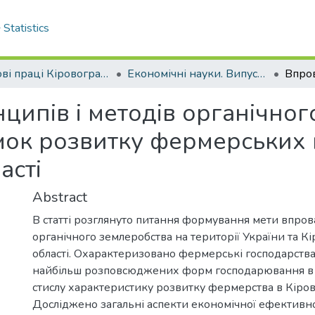
Statistics
Наукові праці Кіровоградського національного технічного університету. Економічні науки.
Економічні науки. Випуск 22. Частина 2. – 2012
ипів і методів органічног
мок розвитку фермерських 
асті
Abstract
В статті розглянуто питання формування мети впро
органічного землеробства на території України та К
області. Охарактеризовано фермерські господарства
найбільш розповсюджених форм господарювання в 
стислу характеристику розвитку фермерства в Кірово
Досліджено загальні аспекти економічної ефективнос