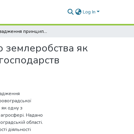
Log In
Впровадження принципів і методів органічного землеробства як стратегічний напрямок розвитку фермерських господарств Кіровоградської області
о землеробства як
господарств
вадження
іровоградської
 як одну з
агросфері. Надано
градській області.
ті діяльності