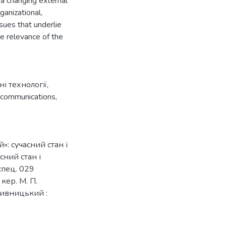
 a changing external
ganizational,
ssues that underlie
he relevance of the
і технології
,
 communications
,
»: сучасний стан і
сний стан і
спец. 029
кер. М. П.
опивницький :