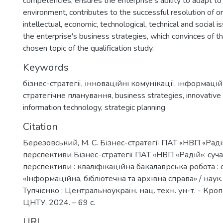
competencies, ensures the enterprise's ability to adapt to
environment, contributes to the successful resolution of or
intellectual, economic, technological, technical and social i
the enterprise's business strategies, which convinces of t
chosen topic of the qualification study.
Keywords
бізнес-стратегії
,
інноваційні комунікації
,
інформаційн
стратегічне планування
,
business strategies
,
innovative
information technology
,
strategic planning
Citation
Березовський, М. С. Бізнес-стратегії ПАТ «НВП «Радій
перспективи Бізнес-стратегії ПАТ «НВП «Радій»: суча
перспективи : кваліфікаційна бакалаврська робота : 
«Інформаційна, бібліотечна та архівна справа» / наук. 
Тупчієнко ; Центральноукраїн. нац. техн. ун-т. - Кр
ЦНТУ, 2024. – 69 с.
URI