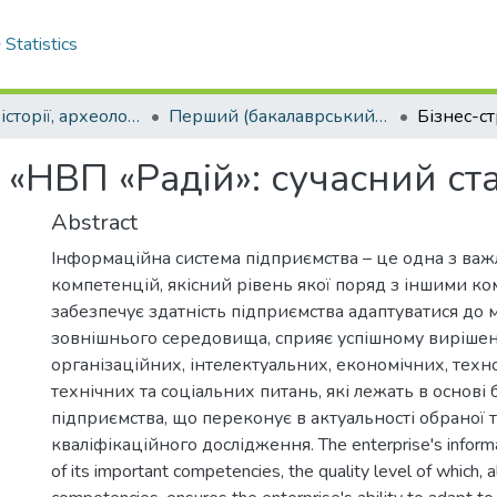
Statistics
Кафедра історії, археології, інформаційної та архівної справи
Перший (бакалаврський) рівень
Т «НВП «Радій»: сучасний ст
Abstract
Інформаційна система підприємства – це одна з ва
компетенцій, якісний рівень якої поряд з іншими к
забезпечує здатність підприємства адаптуватися до 
зовнішнього середовища, сприяє успішному виріше
організаційних, інтелектуальних, економічних, техн
технічних та соціальних питань, які лежать в основі 
підприємства, що переконує в актуальності обраної 
кваліфікаційного дослідження. The enterprise's informa
of its important competencies, the quality level of which, 