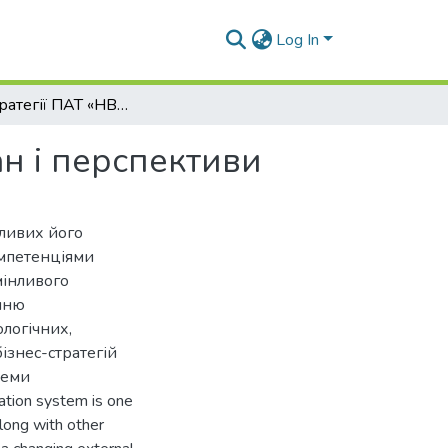
Log In
Бізнес-стратегії ПАТ «НВП «Радій»: сучасний стан і перспективи
ан і перспективи
жливих його
омпетенціями
мінливого
нню
ологічних,
бізнес-стратегій
теми
tion system is one
along with other