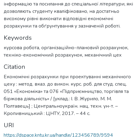
інформацію та посилання до спеціальної літератури, які
дозволяють студенту кваліфіковано, на достатньо
високому рівні виконати відповідні економічні
розрахунки та обґрунтування у зазначеній роботі.
Keywords
курсова робота
,
організаційно-плановий розрахунок
,
техніко-економічний розрахунок
,
механічний цех
Citation
Економічні розрахунки при проектуванні механічного
цеху : метод. вказ. до викон. курс. роб. для студ. спец.
051 «Економіка» та 076 «Підприємництво, торгівля та
біржова діяльність» / [уклад.: І. В. Журило, М. М.
Полтавець] ; Центральноукраїн. нац. техн. ун-т. –
Кропивницький : ЦНТУ, 2017. – 44 с.
URI
https://dspace.kntu.kr.ua/handle/123456789/9594