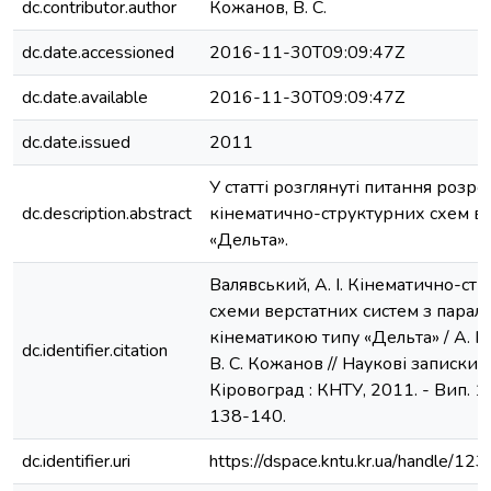
dc.contributor.author
Кожанов, В. С.
dc.date.accessioned
2016-11-30T09:09:47Z
dc.date.available
2016-11-30T09:09:47Z
dc.date.issued
2011
У статті розглянуті питання розр
dc.description.abstract
кінематично-структурних схем ве
«Дельта».
Валявський, А. І. Кінематично-стр
схеми верстатних систем з пара
кінематикою типу «Дельта» / А. І.
dc.identifier.citation
В. С. Кожанов // Наукові записки : з
Кіровоград : КНТУ, 2011. - Вип. 11, 
138-140.
dc.identifier.uri
https://dspace.kntu.kr.ua/handle/