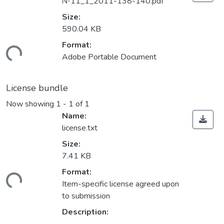
№11_1_2011-138-140.pdf
Size:
590.04 KB
Format:
ading...
Adobe Portable Document
License bundle
Now showing
1 - 1 of 1
Name:
license.txt
Size:
7.41 KB
Format:
ading...
Item-specific license agreed upon
to submission
Description: