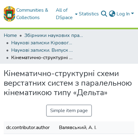
Communities &
All of
Statistics
Log In
Collections
DSpace
Home
Збірники наукових праць ЦНТУ
Наукові записки Кіровоградського національного технічного університету.
Наукові записки. Випуск 11. Частина 1. - 2011
Кінематично-структурні схеми верстатних систем з паралельною кінематикою типу «Дельта»
Кінематично-структурні схеми
верстатних систем з паралельною
кінематикою типу «Дельта»
Simple item page
dc.contributor.author
Валявський, А. І.