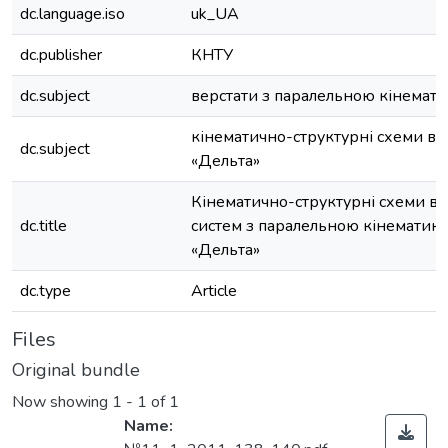
dc.language.iso
uk_UA
dc.publisher
КНТУ
dc.subject
верстати з паралельною кінемат
кінематично-структурні схеми ве
dc.subject
«Дельта»
Кінематично-структурні схеми в
dc.title
систем з паралельною кінематик
«Дельта»
dc.type
Article
Files
Original bundle
Now showing
1 - 1 of 1
Name: