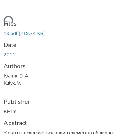
ading...
Files
19.pdf
(219.74 KB)
Date
2011
Authors
Кулик, В. А.
Kulyk, V.
Publisher
КНТУ
Abstract
У статті досліджується вплив елементів облікової