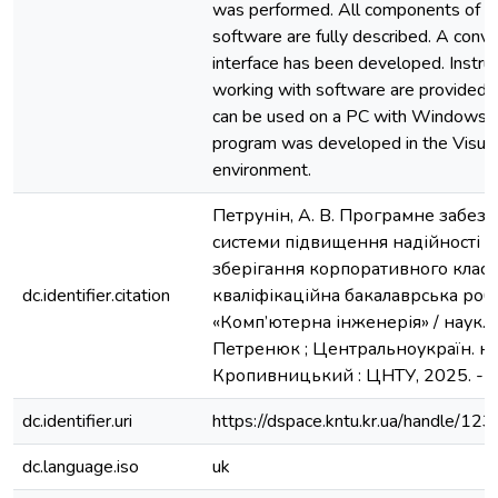
was performed. All components of t
software are fully described. A conve
interface has been developed. Instruc
working with software are provided.
can be used on a PC with Windows 
program was developed in the Visua
environment.
Петрунін, А. В. Програмне забез
системи підвищення надійності 
зберігання корпоративного класу 
dc.identifier.citation
кваліфікаційна бакалаврська робо
«Комп’ютерна інженерія» / наук. ке
Петренюк ; Центральноукраїн. нац.
Кропивницький : ЦНТУ, 2025. - 1
dc.identifier.uri
https://dspace.kntu.kr.ua/handle/
dc.language.iso
uk