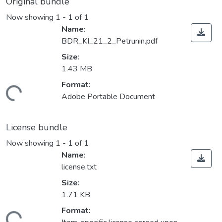
Original bundle
Now showing
1 - 1 of 1
Name:
BDR_KІ_21_2_Petrunin.pdf
Size:
1.43 MB
Format:
ading...
Adobe Portable Document
License bundle
Now showing
1 - 1 of 1
Name:
license.txt
Size:
1.71 KB
Format: