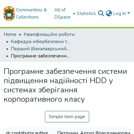
Communities &
All of
Statistics
Log In
Collections
DSpace
Home
Кваліфікаційні роботи
Кафедра кібербезпеки та програмного забезпечення
Перший (бакалаврський) рівень
Програмне забезпечення системи підвищення надійності HDD у системах зберігання корпоративного класу
Програмне забезпечення системи
підвищення надійності HDD у
системах зберігання
корпоративного класу
Simple item page
dc.contributor.author
Петрунін, Артур Володимирович