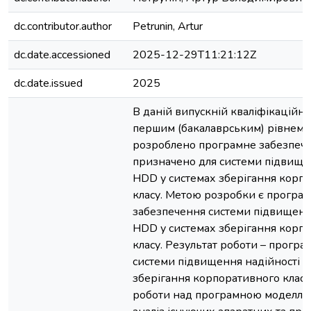
dc.contributor.author
Petrunin, Artur
dc.date.accessioned
2025-12-29T11:21:12Z
dc.date.issued
2025
В даній випускній кваліфікаційній
першим (бакалаврським) рівнем в
розроблено програмне забезпече
призначено для системи підвище
HDD у системах зберігання корп
класу. Метою розробки є програ
забезпечення системи підвищенн
HDD у системах зберігання корп
класу. Результат роботи – програ
системи підвищення надійності 
зберігання корпоративного класу.
роботи над програмною моделлю