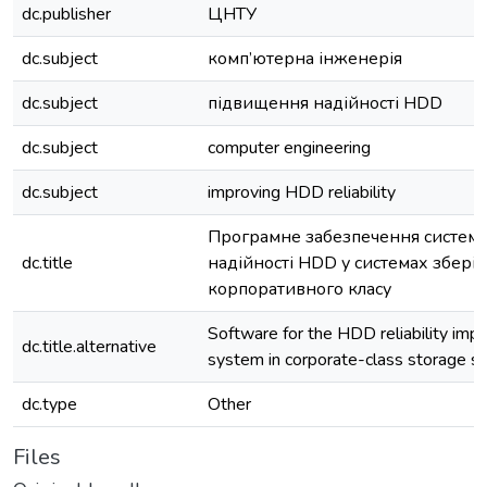
dc.publisher
ЦНТУ
dc.subject
комп’ютерна інженерія
dc.subject
підвищення надійності HDD
dc.subject
computer engineering
dc.subject
improving HDD reliability
Програмне забезпечення систем
dc.title
надійності HDD у системах збері
корпоративного класу
Software for the HDD reliability im
dc.title.alternative
system in corporate-class storage 
dc.type
Other
Files