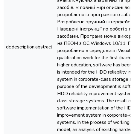
аналіз існуючих апаратних та пр
засобів. В повній мірі описані вс
розробленого програмного забез
Розроблено зручний інтерфейс к
Наведені інструкції по роботі з 
засобами. Програма може викори
на ПЕОМ з ОС Windows 10/11. П
dc.description.abstract
розроблено в середовищі Visual C++
qualification work for the first (bachel
higher education, software has been
is intended for the HDD reliability 
system in corporate-class storage s
purpose of the development is softw
HDD reliability improvement system 
class storage systems. The result of 
software implementation of the HDD r
improvement system in corporate-cl
systems. In the process of working 
model, an analysis of existing hardw