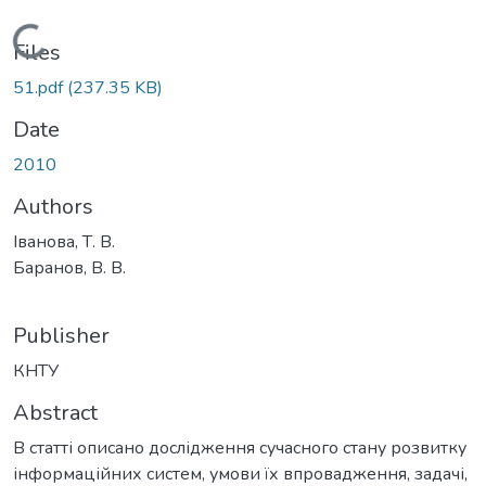
Loading...
Files
51.pdf
(237.35 KB)
Date
2010
Authors
Іванова, Т. В.
Баранов, В. В.
Publisher
КНТУ
Abstract
В статті описано дослідження сучасного стану розвитку
інформаційних систем, умови їх впровадження, задачі,