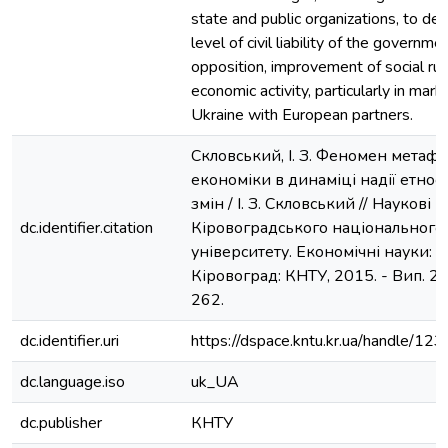
state and public organizations, to de
level of civil liability of the governme
opposition, improvement of social rule
economic activity, particularly in mark
Ukraine with European partners.
Скловський, І. З. Феномен метафі
економіки в динаміці надії етнос
змін / І. З. Скловський // Наукові 
dc.identifier.citation
Кіровоградського національного 
університету. Економічні науки: зб.
Кіровоград: КНТУ, 2015. - Вип. 28.
262.
dc.identifier.uri
https://dspace.kntu.kr.ua/handle/
dc.language.iso
uk_UA
dc.publisher
КНТУ