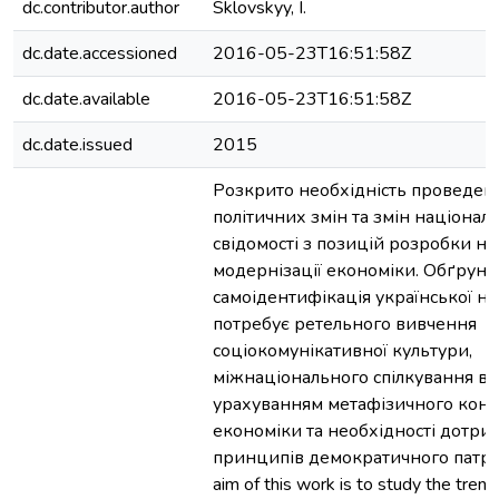
dc.contributor.author
Sklovskyy, І.
dc.date.accessioned
2016-05-23T16:51:58Z
dc.date.available
2016-05-23T16:51:58Z
dc.date.issued
2015
Розкрито необхідність проведенн
політичних змін та змін націонал
свідомості з позицій розробки на
модернізації економіки. Обґрунт
самоідентифікація української наді
потребує ретельного вивчення
соціокомунікативної культури,
міжнаціонального спілкування в У
урахуванням метафізичного конт
економіки та необхідності дотри
принципів демократичного патрі
aim of this work is to study the tren