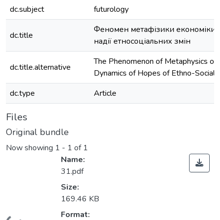
dc.subject
futurology
Феномен метафізики економіки в
dc.title
надії етносоціальних змін
The Phenomenon of Metaphysics of 
dc.title.alternative
Dynamics of Hopes of Ethno-Social
dc.type
Article
Files
Original bundle
Now showing
1 - 1 of 1
Name:
31.pdf
Size:
169.46 KB
Format: