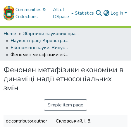
Communities &
All of
Statistics
Log In
Collections
DSpace
Home
Збірники наукових праць ЦНТУ
Наукові праці Кіровоградського національного технічного університету. Економічні науки.
Економічні науки. Випуск 28. – 2015
Феномен метафізики економіки в динаміці надії етносоціальних змін
Феномен метафізики економіки в
динаміці надії етносоціальних
змін
Simple item page
dc.contributor.author
Скловський, І. З.