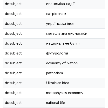
dc.subject
економіка надії
dc.subject
патріотизм
dc.subject
українська ідея
dc.subject
метафізика економіки
dc.subject
національне буття
dc.subject
футурологія
dc.subject
economy of Nation
dc.subject
patriotism
dc.subject
Ukrainian idea
dc.subject
metaphysics economy
dc.subject
national life