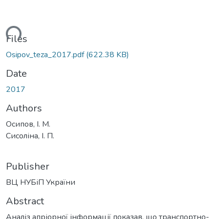
ding...
Files
Osipov_teza_2017.pdf
(622.38 KB)
Date
2017
Authors
Осипов, І. М.
Сисоліна, І. П.
Publisher
ВЦ НУБіП України
Abstract
Аналіз апріорної інформації показав, що транспортно-