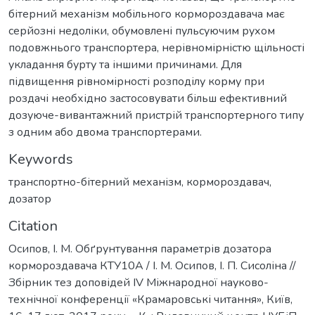
бітерний механізм мобільного кормороздавача має
серйозні недоліки, обумовлені пульсуючим рухом
подовжнього транспортера, нерівномірністю щільності
укладання бурту та іншими причинами. Для
підвищення рівномірності розподілу корму при
роздачі необхідно застосовувати більш ефективний
дозуюче-вивантажний пристрій транспортерного типу
з одним або двома транспортерами.
Keywords
транспортно-бітерний механізм
,
кормороздавач
,
дозатор
Citation
Осипов, І. М. Обґрунтування параметрів дозатора
кормороздавача КТУ10А / І. М. Осипов, І. П. Сисоліна //
Збірник тез доповідей ІV Міжнародної науково-
технічної конференції «Крамаровські читання», Київ,