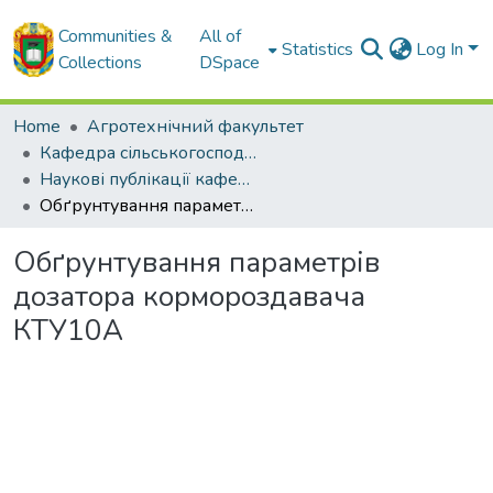
Communities &
All of
Statistics
Log In
Collections
DSpace
Home
Агротехнічний факультет
Кафедра сільськогосподарського машинобудування
Наукові публікації кафедри СГМ
Обґрунтування параметрів дозатора кормороздавача КТУ10А
Обґрунтування параметрів
дозатора кормороздавача
КТУ10А