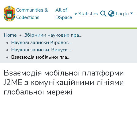
Communities &
All of
Statistics
Log In
Collections
DSpace
Home
Збірники наукових праць ЦНТУ
Наукові записки Кіровоградського національного технічного університету.
Наукові записки. Випуск 11. Частина 1. - 2011
Взаємодія мобільної платформи J2ME з комунікаційними лініями глобальної мережі
Взаємодія мобільної платформи
J2ME з комунікаційними лініями
глобальної мережі