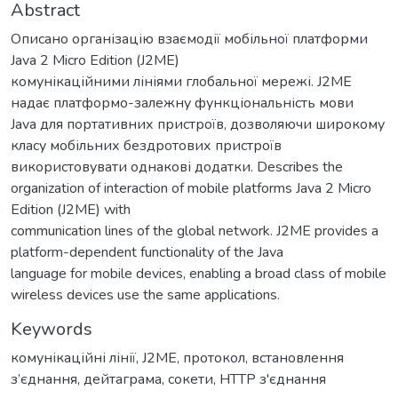
Abstract
Описано організацію взаємодії мобільної платформи
Java 2 Micro Edition (J2ME)
комунікаційними лініями глобальної мережі. J2ME
надає платформо-залежну функціональність мови
Java для портативних пристроїв, дозволяючи широкому
класу мобільних бездротових пристроїв
використовувати однакові додатки. Describes the
organization of interaction of mobile platforms Java 2 Micro
Edition (J2ME) with
communication lines of the global network. J2ME provides a
platform-dependent functionality of the Java
language for mobile devices, enabling a broad class of mobile
wireless devices use the same applications.
Keywords
комунікаційні лінії
,
J2ME
,
протокол
,
встановлення
з’єднання
,
дейтаграма
,
сокети
,
HTTP з'єднання