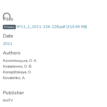
ading...
Files
№11_1_2011-226-228.pdf
(315.49 KB)
Primary
Date
2011
Authors
Коноплицька, О. К.
Коваленко, О. В.
Konoplitskaya, О.
Kovalenko, А.
Publisher
КНТУ