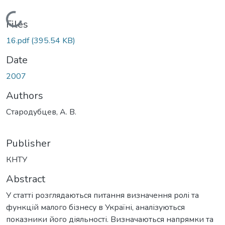
Loading...
Files
16.pdf
(395.54 KB)
Date
2007
Authors
Стародубцев, А. В.
Publisher
КНТУ
Abstract
У статті розглядаються питання визначення ролі та
функцій малого бізнесу в Україні, аналізуються
показники його діяльності. Визначаються напрямки та